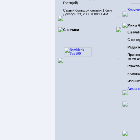
Гостя(ей)
Коммент
Самый большой онлайн 1 был
Декабрь 23, 2006 в 00:11 AM.
Мини Ч
Счетчики
Liz@nt
С сегод
Редакт
Приятны
те же д
Prawda
и снова
Извинит
Архив 