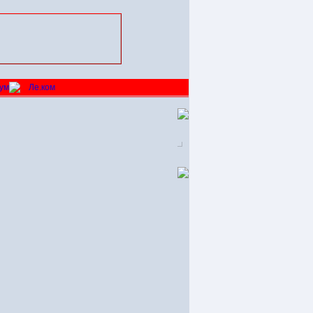
ум
Ле.ком