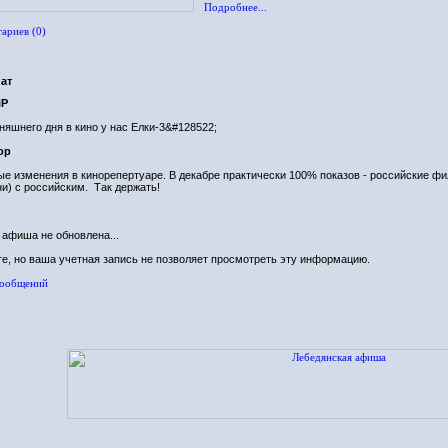
Подробнее...
ариев (0)
ат
iP
няшнего дня в кино у нас Елки-3&#128522;
ор
е изменения в кинорепертуаре. В декабре практически 100% показов - российские ф
ни) с российским.
Так держать!
 афиша не обновлена...
е, но ваша учетная запись не позволяет просмотреть эту информацию.
сообщений