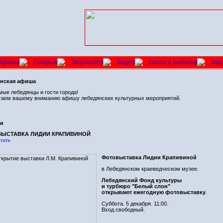
Афиша
Галерея
Творчество
Видео
Охота и рыбалка
Фор
нская афиша
ые лебедянцы и гости города!
гаем вашему вниманию афишу лебедянских культурных мероприятий.
ти
ЫСТАВКА ЛИДИИ КРАПИВИНОЙ
тать
Фотовыставка Лидии Крапивиной
в Лебедянском краеведческом музее.
Лебедянский Фонд культуры
и турбюро "Белый слон"
открывают ежегодную фотовыставку
.
Суббота. 5 декабря. 11:00.
Вход свободный.