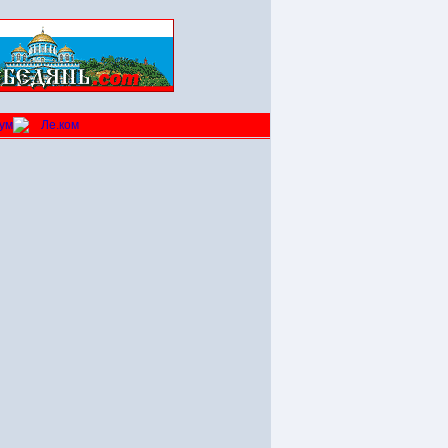
ум
Ле.ком