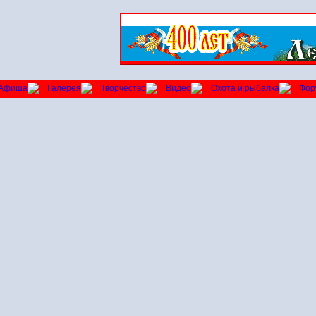
Афиша
Галерея
Творчество
Видео
Охота и рыбалка
Фор