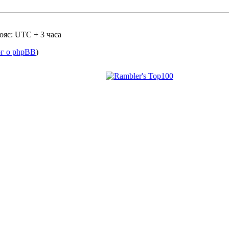
ояс: UTC + 3 часа
ог о phpBB
)