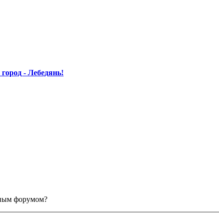
ород - Лебедянь!
анным форумом?