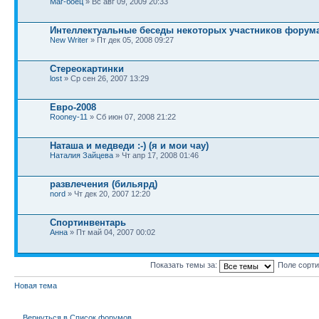
Маг-боец
» Вс авг 09, 2009 20:33
Интеллектуальные беседы некоторых участников форум
New Writer
» Пт дек 05, 2008 09:27
Стереокартинки
lost
» Ср сен 26, 2007 13:29
Евро-2008
Rooney-11
» Сб июн 07, 2008 21:22
Наташа и медведи :-) (я и мои чау)
Наталия Зайцева
» Чт апр 17, 2008 01:46
развлечения (бильярд)
nord
» Чт дек 20, 2007 12:20
Спортинвентарь
Анна
» Пт май 04, 2007 00:02
Показать темы за:
Поле сорт
Новая тема
Вернуться в Список форумов