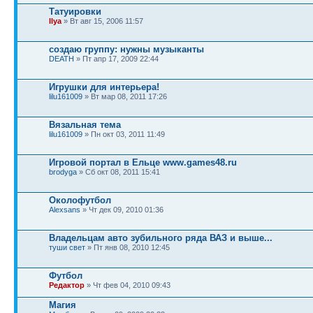
Татуировки
Ilya
» Вт авг 15, 2006 11:57
создаю группу: нужны музыканты
DEATH
» Пт апр 17, 2009 22:44
Игрушки для интерьера!
lilu161009
» Вт мар 08, 2011 17:26
Вязальная тема
lilu161009
» Пн окт 03, 2011 11:49
Игровой портал в Ельце www.games48.ru
brodyga
» Сб окт 08, 2011 15:41
Околофутбол
Alexsans
» Чт дек 09, 2010 01:36
Владельцам авто зубильного ряда ВАЗ и выше...
туши свет
» Пт янв 08, 2010 12:45
Футбол
Редактор
» Чт фев 04, 2010 09:43
Магия