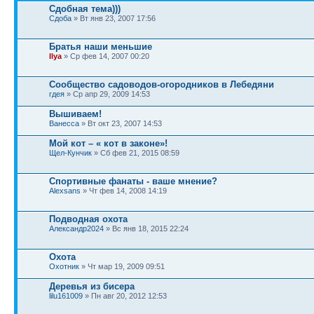
Сдобная тема)))
Сдоба
» Вт янв 23, 2007 17:56
Братья наши меньшие
Ilya
» Ср фев 14, 2007 00:20
Сообщество садоводов-огородников в Лебедяни
гдея
» Ср апр 29, 2009 14:53
Вышиваем!
Ванесса
» Вт окт 23, 2007 14:53
Мой кот – « кот в законе»!
Щел-Кунчик
» Сб фев 21, 2015 08:59
Спортивные фанаты - ваше мнение?
Alexsans
» Чт фев 14, 2008 14:19
Подводная охота
Александр2024
» Вс янв 18, 2015 22:24
Охота
Охотник
» Чт мар 19, 2009 09:51
Деревья из бисера
lilu161009
» Пн авг 20, 2012 12:53