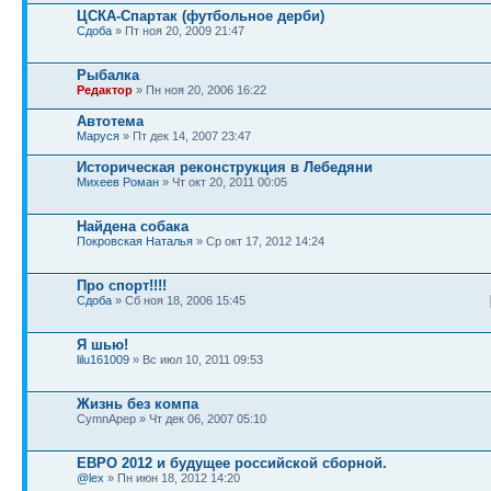
ЦСКА-Спартак (футбольное дерби)
Сдоба
» Пт ноя 20, 2009 21:47
Рыбалка
Редактор
» Пн ноя 20, 2006 16:22
Автотема
Маруся
» Пт дек 14, 2007 23:47
Историческая реконструкция в Лебедяни
Михеев Роман
» Чт окт 20, 2011 00:05
Найдена собака
Покровская Наталья
» Ср окт 17, 2012 14:24
Про спорт!!!!
Сдоба
» Сб ноя 18, 2006 15:45
Я шью!
lilu161009
» Вс июл 10, 2011 09:53
Жизнь без компа
CymnApep » Чт дек 06, 2007 05:10
ЕВРО 2012 и будущее российской сборной.
@lex
» Пн июн 18, 2012 14:20