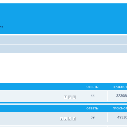
нь!
ОТВЕТЫ
ПРОСМО
44
32398
1
2
3
ОТВЕТЫ
ПРОСМО
69
4931
1
2
3
4