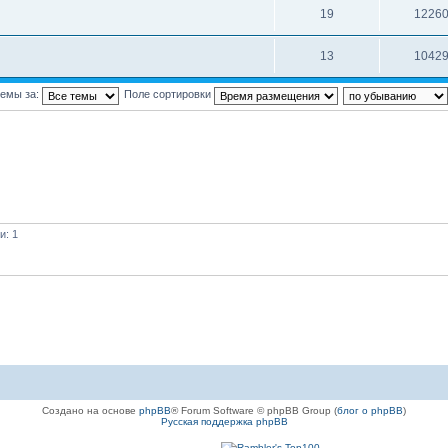
19
1226
13
1042
темы за:
Поле сортировки
и: 1
Создано на основе
phpBB
® Forum Software © phpBB Group (
блог о phpBB
)
Русская поддержка phpBB