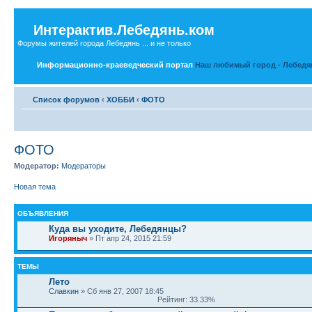
Интерактив.Лебедянь.ком
Форумы жителей города Лебедянь ... и не только
Информационно-краеведческий портал
Наш любимый город - Лебедя
Список форумов
‹
ХОББИ
‹
ФОТО
ФОТО
Модератор:
Модераторы
Новая тема
ОБЪЯВЛЕНИЯ
Куда вы уходите, Лебедянцы?
Игоряныч
» Пт апр 24, 2015 21:59
ТЕМЫ
Лето
Славкин
» Сб янв 27, 2007 18:45
Рейтинг: 33.33%