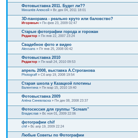
Фотовыставка 2011. Будет ли??
Михалёв Алексей
» Вс дек 04, 2011 18:01
3D-панорама - реально круто или баловство?
Игоряныч
» Пн фев 23, 2009 02:47
Старые фотографии города и горожан
Редактор
» Пн янв 22, 2007 23:24
Cвадебное фото и видео
Alexsans
» Пт янв 25, 2008 00:42
Фотовыставка 2010
Редактор
» Пн май 24, 2010 09:53
апрель 2008, выставка А.Строганова
Photograff
» Сб апр 19, 2008 19:54
Старая школа у Казацкой плотины
Валентина
» Пн мар 15, 2010 19:40
Фотовыставка 2009
Алёна Синевласка
» Пн дек 08, 2008 23:37
Фотосессия для группы "Scream"
Владислав
» Вс ноя 01, 2009 22:06
фотографии chif
chif
» Вс апр 19, 2009 22:24
Любые Советы по Фотографии