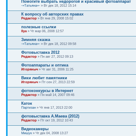
Помогите выбрать недорогой и красивый фотоаппарат
-=Татьяна=-
» Вт дек 18, 2012 15:14
К вопросу об авторских правах
Редактор
» Вт янв 29, 2008 15:02
полезные ссылки
Ilya
» Чт мар 06, 2008 12:57
Зимняя сказка
-=Татьяна=-
» Вт дек 18, 2012 09:58
Фотовыставка 2012
Редактор
» Пн авг 27, 2012 09:13
Фотоаппараты и оптика
Игоряныч
» Чт авг 31, 2006 11:25
Вики любит памятники
Игоряныч
» Пт сен 27, 2013 22:59
фотоконкурсы в Интернет
Редактор
» Пн май 14, 2007 09:46
Каток
Партизан
» Чт янв 17, 2013 22:00
фотовыставка А.Маева (2012)
Редактор
» Пт окт 19, 2012 10:43
Видеокамеры
Мишук
» Чт дек 04, 2008 13:27