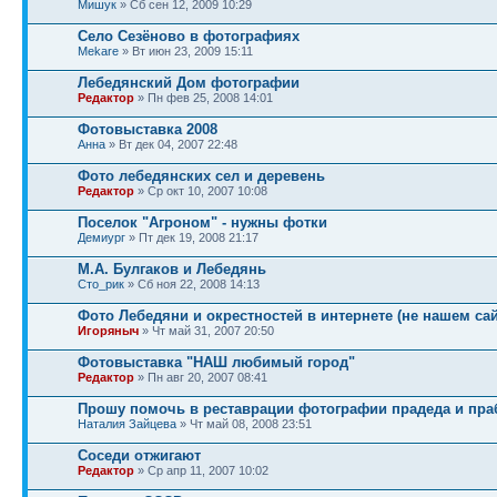
Мишук
» Сб сен 12, 2009 10:29
Село Сезёново в фотографиях
Mekare
» Вт июн 23, 2009 15:11
Лебедянский Дом фотографии
Редактор
» Пн фев 25, 2008 14:01
Фотовыставка 2008
Анна
» Вт дек 04, 2007 22:48
Фото лебедянских сел и деревень
Редактор
» Ср окт 10, 2007 10:08
Поселок "Агроном" - нужны фотки
Демиург
» Пт дек 19, 2008 21:17
М.А. Булгаков и Лебедянь
Сто_рик
» Сб ноя 22, 2008 14:13
Фото Лебедяни и окрестностей в интернете (не нашем сай
Игоряныч
» Чт май 31, 2007 20:50
Фотовыставка "НАШ любимый город"
Редактор
» Пн авг 20, 2007 08:41
Прошу помочь в реставрации фотографии прадеда и пра
Наталия Зайцева
» Чт май 08, 2008 23:51
Соседи отжигают
Редактор
» Ср апр 11, 2007 10:02