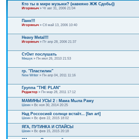
Кто ты в мире музыки? (навеяно ЖЖ Сдобы))
Игоряныч
» Чт авг 31, 2006 21:04
Панк!!!
Игоряныч
» Сб май 13, 2006 10:40
Heavy Metal!!!
Игоряныч
» Пт апр 28, 2006 21:37
СтОит послушать
Мишук
» Пн июл 26, 2010 21:53
гр. "Пластилин"
New Writer
» Пн апр 04, 2011 11:16
Группа "THE PLAN"
Редактор
» Пн мар 28, 2011 17:12
МАМИНЫ УСЫ 2 : Мама Мыла Раму
Шеин
» Вс ноя 30, 2014 20:25
Над Россосией солнце встаёт... [fan art]
Шеин
» Вс фев 22, 2015 18:02
ЯГА, ПУТИНКА И СПАЙСЫ
Шеин
» Вс фев 15, 2015 20:18