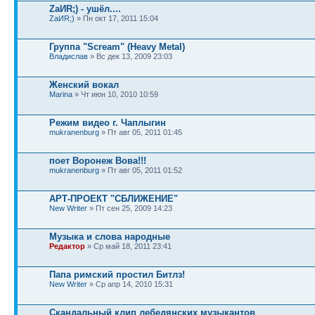
ZaИR;) - ушёл....
ZaИR;)
» Пн окт 17, 2011 15:04
Группа "Scream" (Heavy Metal)
Владислав
» Вс дек 13, 2009 23:03
Женский вокал
Marina
» Чт июн 10, 2010 10:59
Режим видео г. Чаплыгин
mukranenburg
» Пт авг 05, 2011 01:45
поет Воронеж Вова!!!
mukranenburg
» Пт авг 05, 2011 01:52
АРТ-ПРОЕКТ "СБЛИЖЕНИЕ"
New Writer
» Пт сен 25, 2009 14:23
Музыка и слова народные
Редактор
» Ср май 18, 2011 23:41
Папа римский простил Битлз!
New Writer
» Ср апр 14, 2010 15:31
Скандальный клип лебедянских музыкантов