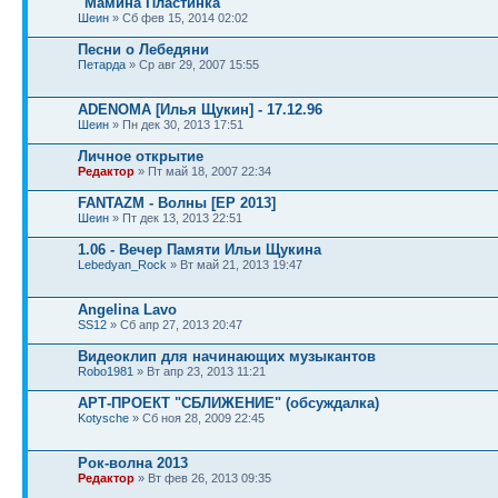
"Мамина Пластинка"
Шеин
» Сб фев 15, 2014 02:02
Песни о Лебедяни
Петарда
» Ср авг 29, 2007 15:55
ADENOMA [Илья Щукин] - 17.12.96
Шеин
» Пн дек 30, 2013 17:51
Личное открытие
Редактор
» Пт май 18, 2007 22:34
FANTAZM - Волны [EP 2013]
Шеин
» Пт дек 13, 2013 22:51
1.06 - Вечер Памяти Ильи Щукина
Lebedyan_Rock
» Вт май 21, 2013 19:47
Angelina Lavo
SS12
» Сб апр 27, 2013 20:47
Видеоклип для начинающих музыкантов
Robo1981
» Вт апр 23, 2013 11:21
АРТ-ПРОЕКТ "СБЛИЖЕНИЕ" (обсуждалка)
Kotysche
» Сб ноя 28, 2009 22:45
Рок-волна 2013
Редактор
» Вт фев 26, 2013 09:35