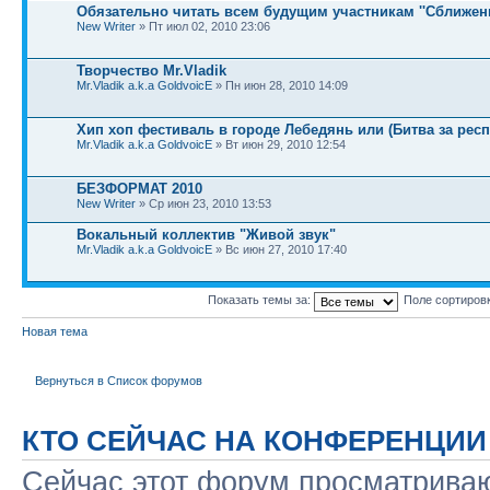
Обязательно читать всем будущим участникам ''Сближени
New Writer
» Пт июл 02, 2010 23:06
Творчество Mr.Vladik
Mr.Vladik a.k.a GoldvoicE
» Пн июн 28, 2010 14:09
Хип хоп фестиваль в городе Лебедянь или (Битва за респ
Mr.Vladik a.k.a GoldvoicE
» Вт июн 29, 2010 12:54
БЕЗФОРМАТ 2010
New Writer
» Ср июн 23, 2010 13:53
Вокальный коллектив "Живой звук"
Mr.Vladik a.k.a GoldvoicE
» Вс июн 27, 2010 17:40
Показать темы за:
Поле сортиров
Новая тема
Вернуться в Список форумов
КТО СЕЙЧАС НА КОНФЕРЕНЦИИ
Сейчас этот форум просматриваю