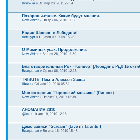
Леночка
» Вс мар 20, 2011 22:34
Похороны-music. Какие будут мнения.
New Writer
» Пн дек 06, 2010 11:56
Радио Шансон в Лебедяни!
Демиург
» Пн фев 09, 2009 15:28
О Маминых усах. Продолжение.
New Writer
» Вс ноя 28, 2010 11:39
Благотворительный Рок - Концерт [Лебедянь РДК 16 октя
Владислав
» Ср окт 06, 2010 12:16
TRIBUTE: Песни Алексея Заева
Шеин
» Сб июн 12, 2010 05:54
Мое интервью "Городский мозаике" (Липецк)
New Writer
» Пт окт 01, 2010 13:39
АНОМАЛИЯ 2010
@lex
» Чт авг 19, 2010 12:16
Демо записи "Scream" (Live in Tarantul)
Владислав
» Вс июл 18, 2010 15:48