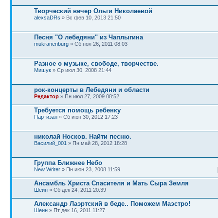
Творческий вечер Ольги Николаевой
alexsaDRs
» Вс фев 10, 2013 21:50
Песня "О лебедяни" из Чаплыгина
mukranenburg
» Сб ноя 26, 2011 08:03
Разное о музыке, свободе, творчестве.
Мишук
» Ср июл 30, 2008 21:44
рок-концерты в Лебедяни и области
Редактор
» Пн июл 27, 2009 08:52
Требуется помощь ребенку
Партизан
» Сб июн 30, 2012 17:23
николай Носков. Найти песню.
Василий_001
» Пн май 28, 2012 18:28
Группа Ближнее Небо
New Writer
» Пн июн 23, 2008 11:59
Ансамбль Христа Спасителя и Мать Cыра Земля
Шеин
» Сб дек 24, 2011 20:39
Александр Лаэртский в беде.. Поможем Маэстро!
Шеин
» Пт дек 16, 2011 11:27