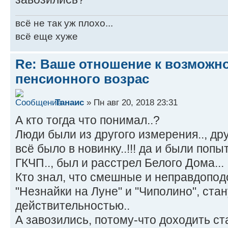
всё не так уж плохо...
всё еще хуже
Re: Ваше отношение к возмож
пенсионного возрас
Танаис
» Пн авг 20, 2018 23:31
А кто тогда что понимал..?
Люди были из другого измерения.., др
всё было в новинку..!!! да и были поп
ГКЧП.., был и расстрел Белого Дома...
Кто знал, что смешные и неправдопо
"Незнайки на Луне" и "Чиполино", ста
действительностью..
А завозились, потому-что доходить стал