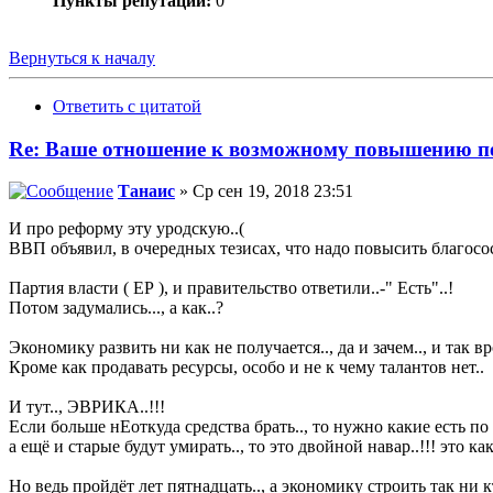
Пункты репутации:
0
Вернуться к началу
Ответить с цитатой
Re: Ваше отношение к возможному повышению пе
Танаис
» Ср сен 19, 2018 23:51
И про реформу эту уродскую..(
ВВП объявил, в очередных тезисах, что надо повысить благосост
Партия власти ( ЕР ), и правительство ответили..-" Есть"..!
Потом задумались..., а как..?
Экономику развить ни как не получается.., да и зачем.., и так врод
Кроме как продавать ресурсы, особо и не к чему талантов нет..
И тут.., ЭВРИКА..!!!
Если больше нЕоткуда средства брать.., то нужно какие есть по д
а ещё и старые будут умирать.., то это двойной навар..!!! это к
Но ведь пройдёт лет пятнадцать.., а экономику строить так ни кт