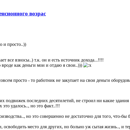
нсионного возрас
 и просто..))
т все взносы..) т.к. он и есть источник дохода...!!!!
 вроде как деньги мои и отдаю я свои..)))
 совсем просто - то работник не закупает на свои деньги оборуд
их подвижек последних десятилетий, не строил ни какие здания и
это удалось.., но это факт..!!!
производства.., но это совершенно не достаточно для того, что-
освободить место для других, но больно уж сытая жизнь.., и теря