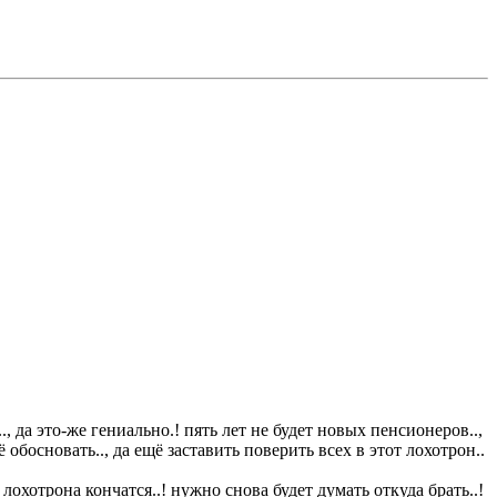
., да это-же гениально.! пять лет не будет новых пенсионеров..,
 обосновать.., да ещё заставить поверить всех в этот лохотрон..
 лохотрона кончатся..! нужно снова будет думать откуда брать..!