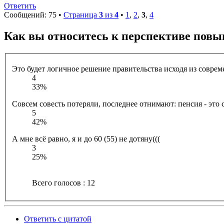
Ответить
Сообщений: 75 •
Страница
3
из
4
•
1
,
2
,
3
,
4
Как вы относитесь к перспективе повы
Это будет логичное решение правительства исходя из совре
4
33%
Совсем совесть потеряли, последнее отнимают: пенсия - это 
5
42%
А мне всё равно, я и до 60 (55) не дотяну(((
3
25%
Всего голосов : 12
Ответить с цитатой