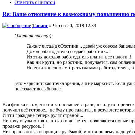
Ответить с цитатой
Re: Ваше отношение к возможному повышению пе
Танаис
» Чт сен 20, 2018 12:39
Охотник писал(а):
Танаис писал(а):
Охотник.., давай уж совсем банально
Доход работодателю создаёт работник..!
Из этих доходов работодатель платит все налоги..!
Как ни крути, но работник, получается, сам оплачивае
Но если конечно смотреть глазами работодателя.., то
Это марксистская точка зрения, а я не марксист. Если уж
не создает весь бизнес.
Вся фишка в том, что ни кто в нашей стране, в силу историческ
получил всё готовое.., не буду про таланты, в результате которых 
И эти граждане теперь рулят страной...
Не хочу огульно хаять, что-то и делается., появляются новые 
продажи ресурсов..!
Не справляются товарищи с рулёжкой, и по хорошему надо уйти, 