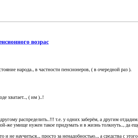
нсионного возрас
ояние народа., в частности пенсионеров, ( в очередной раз ).
е хватает.., ( им )..!
ругому распределить..!!! т.е. у одних заберём, а другим отдадим.
акой-же умище нужен такое придумать и в жизнь толкнуть.., да ещё
о и не научиться.., просто за ненадобностью.., а средства с этого