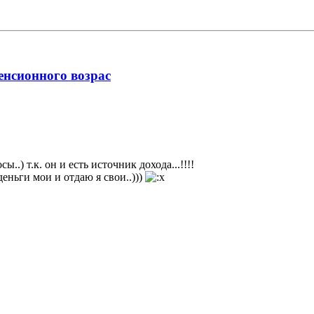
нсионного возрас
..) т.к. он и есть источник дохода...!!!!
деньги мои и отдаю я свои..)))