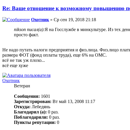
Re: Ваше отношение к возможному повышению пе
Охотник
» Ср сен 19, 2018 21:18
nikson писал(а):
Я на Госслужбе в минкультуре. Из тех ден
просто факт.
Не надо путать налоги предприятия и физ.лица. Физ.лицо плати
размера ФОТ (фонд оплаты труда), еще 6% на ОМС.
всё не так уж плохо...
всё еще хуже
Охотник
Ветеран
Сообщения:
1601
Зарегистрирован:
Вт май 13, 2008 11:17
Откуда:
Лебедянь
Благодарил (а):
0 раз.
Поблагодарили:
0 раз.
Пункты репутации:
0