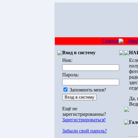
Главная
Афи
Вход в систему
НА
Ник:
Если
полу
фот
Пароль:
рад
зде
отд
Запомнить меня?
Да,
Ведь
Ещё не
зарегистрированны?
Зарегистрироваться!
Гал
Забыли свой пароль?