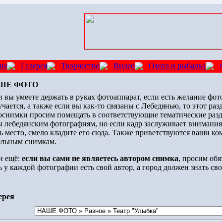
ша
Галерея
Творчество
Видео
Охота и рыбалка
ШЕ ФОТО
 вы умеете держать в руках фотоаппарат, если есть желание фото
чается, а также если вы как-то связаны с Лебедянью, то этот раз
оснимки просим помещать в соответствующие тематические разд
ы лебедянским фотографиям, но если кадр заслуживает внимания, 
сь место, смело кладите его сюда. Также приветствуются ваши к
ельным снимкам.
 и ещё:
если вы сами не являетесь автором снимка
, просим обя
 у каждой фотографии есть свой автор, а город должен знать сво
ерея