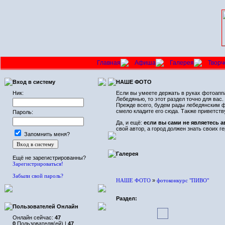
Главная
Афиша
Галерея
Творч
Вход в систему
НАШЕ ФОТО
Ник:
Если вы умеете держать в руках фотоаппа
Лебедянью, то этот раздел точно для ва
Прежде всего, будем рады лебедянским фо
смело кладите его сюда. Также приветст
Пароль:
Да, и ещё:
если вы сами не являетесь 
свой автор, а город должен знать своих ге
Запомнить меня?
Галерея
Ещё не зарегистрированны?
Зарегистрироваться!
Забыли свой пароль?
НАШЕ ФОТО
»
фотоконкурс "ПИВО"
Раздел:
Пользователей Онлайн
Онлайн сейчас:
47
0
Пользователя(ей) |
47