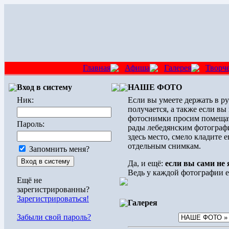
Главная
Афиша
Галерея
Творч
Вход в систему
НАШЕ ФОТО
Ник:
Если вы умеете держать в ру
получается, а также если вы
фотоснимки просим помещать
Пароль:
рады лебедянским фотография
здесь место, смело кладите
отдельным снимкам.
Запомнить меня?
Да, и ещё:
если вы сами не
Ведь у каждой фотографии ес
Ещё не
зарегистрированны?
Зарегистрироваться!
Галерея
Забыли свой пароль?