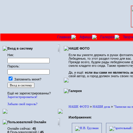
Главная
Афиша
Галерея
Творч
Вход в систему
НАШЕ ФОТО
Ник:
Если вы умеете держать в руках фотоаппа
Лебедянью, то этот раздел точно для ва
Прежде всего, будем рады лебедянским фо
смело кладите его сюда. Также приветст
Пароль:
Да, и ещё:
если вы сами не являетесь 
свой автор, а город должен знать своих ге
Запомнить меня?
Галерея
Ещё не зарегистрированны?
Зарегистрироваться!
Забыли свой пароль?
НАШЕ ФОТО
»
НАШИ дела
»
"Записки на 
Изображения:
Пользователей Онлайн
Онлайн сейчас:
45
0
Пользователя(ей) |
45