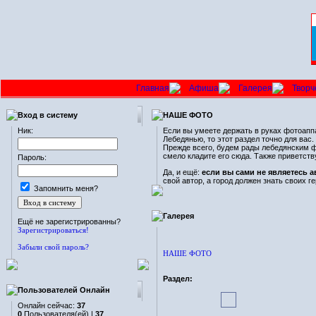
Главная
Афиша
Галерея
Творч
Вход в систему
НАШЕ ФОТО
Ник:
Если вы умеете держать в руках фотоаппа
Лебедянью, то этот раздел точно для ва
Прежде всего, будем рады лебедянским фо
смело кладите его сюда. Также приветст
Пароль:
Да, и ещё:
если вы сами не являетесь 
свой автор, а город должен знать своих ге
Запомнить меня?
Галерея
Ещё не зарегистрированны?
Зарегистрироваться!
Забыли свой пароль?
НАШЕ ФОТО
Раздел:
Пользователей Онлайн
Онлайн сейчас:
37
0
Пользователя(ей) |
37