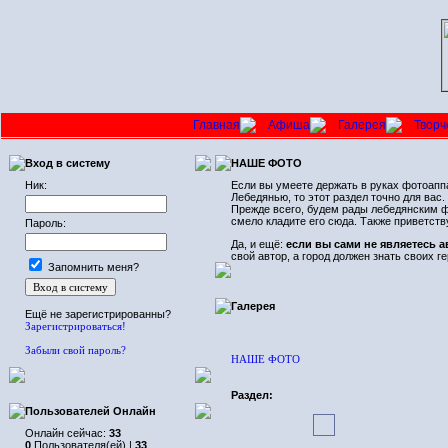
Главная
Афиша
Галерея
Творч
Вход в систему
НАШЕ ФОТО
Ник:
Если вы умеете держать в руках фотоаппа
Лебедянью, то этот раздел точно для ва
Прежде всего, будем рады лебедянским фо
смело кладите его сюда. Также приветст
Пароль:
Да, и ещё:
если вы сами не являетесь 
свой автор, а город должен знать своих ге
Запомнить меня?
Галерея
Ещё не зарегистрированны?
Зарегистрироваться!
Забыли свой пароль?
НАШЕ ФОТО
Раздел:
Пользователей Онлайн
Онлайн сейчас:
33
0
Пользователя(ей) |
33