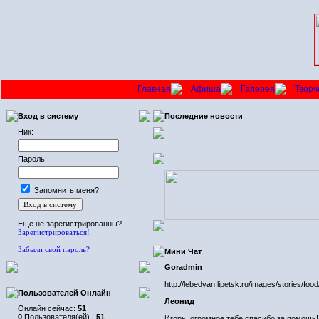
Главная
Афиша
Галерея
Творч
Вход в систему
Последние новости
Ник:
Пароль:
Запомнить меня?
Ещё не зарегистрированны?
Зарегистрироваться!
Забыли свой пароль?
Мини Чат
Goradmin
http://lebedyan.lipetsk.ru/images/stories/f
Пользователей Онлайн
Леонид
Онлайн сейчас:
51
0
Пользователя(ей) |
51
Игорь, огромное тебе спасибо за помощь!!