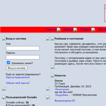
Главная
Афиша
Галерея
Творч
Вход в систему
Рыбакам и охотникам
Ник:
Как вы уже, наверное, догадались, этот 
рыбалки? Край наш изрядно изрезанный б
если начнет опытный охотник, а тем бол
послушать и обсудить услышанное.
Пароль:
Поэтому, с нетерпением ждем от вас расс
Охотники и рыбаки, вам слово. Просто на
Запомнить меня?
размещен здесь, после чего все смогут е
Ещё не зарегистрированны?
Новости
Зарегистрироваться!
Охота
Забыли свой пароль?
От Гоша
Публикация: Декабрь 24, 2013
Распечатать
как же без неё!
Подробнее...
- 593608 Просмотров
Пользователей Онлайн
Комментариев (0)
Онлайн сейчас:
36
0
Пользователя(ей) |
36