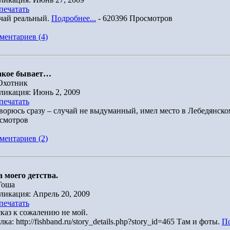
печатать
чай реальный.
Подробнее...
- 620396 Просмотров
ментариев (4)
акое бывает…
Охотник
ликация: Июнь 2, 2009
печатать
ворюсь сразу – случай не выдуманный, имел место в Лебедянско
смотров
ментариев (2)
а моего детства.
Гоша
ликация: Апрель 20, 2009
печатать
сказ к сожалению не мой.
ка: http://fishband.ru/story_details.php?story_id=465 Там и фоты.
По