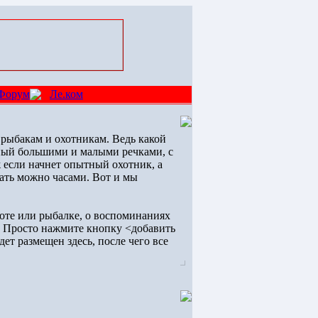
Форум
Ле.ком
 рыбакам и охотникам. Ведь какой
ный большими и малыми речками, с
ж если начнет опытный охотник, а
шать можно часами. Вот и мы
охоте или рыбалке, о воспоминаниях
о. Просто нажмите кнопку <добавить
ет размещен здесь, после чего все