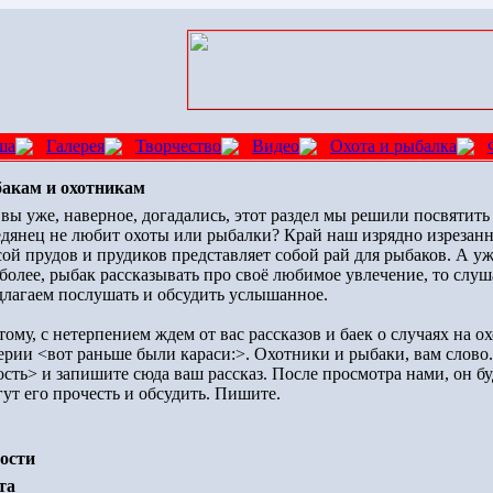
ша
Галерея
Творчество
Видео
Охота и рыбалка
акам и охотникам
 вы уже, наверное, догадались, этот раздел мы решили посвятить
едянец не любит охоты или рыбалки? Край наш изрядно изрезан
сой прудов и прудиков представляет собой рай для рыбаков. А у
 более, рыбак рассказывать про своё любимое увлечение, то слу
длагаем послушать и обсудить услышанное.
ому, с нетерпением ждем от вас рассказов и баек о случаях на 
серии <вот раньше были караси:>. Охотники и рыбаки, вам слов
сть> и запишите сюда ваш рассказ. После просмотра нами, он буд
гут его прочесть и обсудить. Пишите.
ости
та