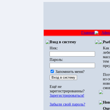
Главная
Афи
Вход в систему
Рыб
Ник:
Как
леб
мас
Пароль:
тем
пре
Запомнить меня?
Поэт
из 
ново
Ещё не
смо
зарегистрированны?
Зарегистрироваться!
Нов
Забыли свой пароль?
Охо