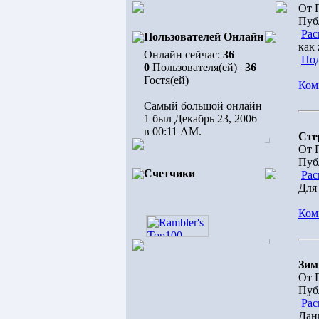
От 
Пуб
Рас
Пользователей Онлайн
как 
Онлайн сейчас:
36
Под
0
Пользователя(ей) |
36
Гостя(ей)
Ком
Самый большой онлайн
1 был Декабрь 23, 2006
в 00:11 AM.
Сте
От 
Пуб
Счетчики
Рас
Для
Ком
Зим
От 
Пуб
Рас
Дан