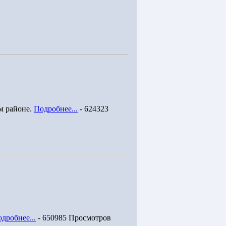
м районе.
Подробнее...
- 624323
дробнее...
- 650985 Просмотров