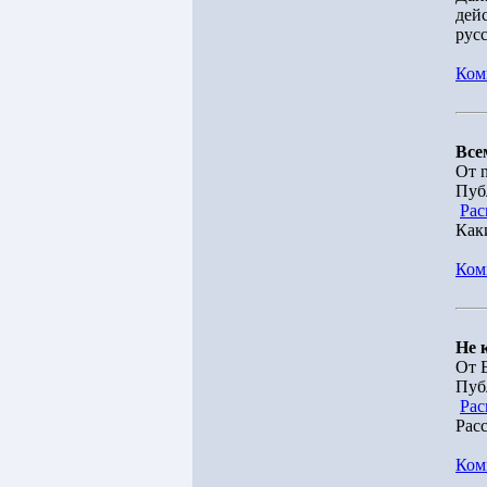
дей
рус
Ком
Все
От n
Пуб
Рас
Как
Ком
Не 
От 
Пуб
Рас
Рас
Ком