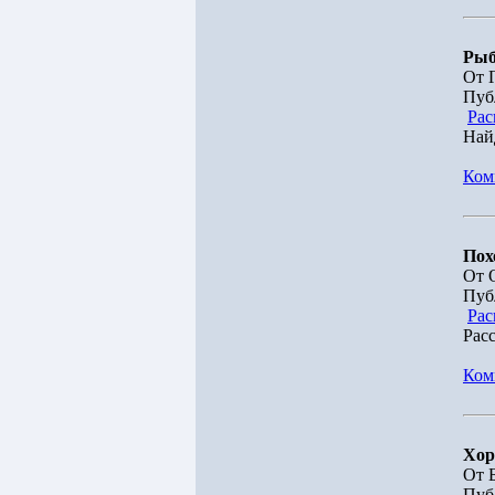
Рыб
От 
Пуб
Рас
Най
Ком
Пох
От 
Пуб
Рас
Рас
Ком
Хор
От 
Пуб