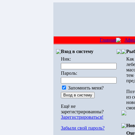
Главная
Афи
Вход в систему
Рыб
Ник:
Как
леб
мас
Пароль:
тем
пре
Запомнить меня?
Поэт
из 
ново
Ещё не
смо
зарегистрированны?
Зарегистрироваться!
Нов
Забыли свой пароль?
Охо