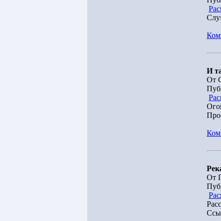
Рас
Слу
Ком
И т
От 
Пуб
Рас
Ого
Про
Ком
Рек
От 
Пуб
Рас
Рас
Ссыл