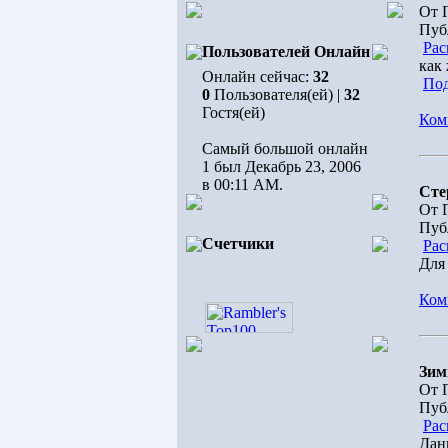
От 
Пуб
Рас
Пользователей Онлайн
как 
Онлайн сейчас:
32
Под
0
Пользователя(ей) |
32
Гостя(ей)
Ком
Самый большой онлайн
1 был Декабрь 23, 2006
в 00:11 AM.
Сте
От 
Пуб
Счетчики
Рас
Для
Ком
Зим
От 
Пуб
Рас
Дан