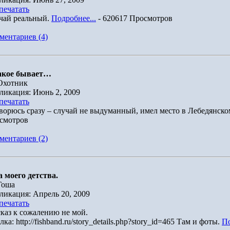
печатать
чай реальный.
Подробнее...
- 620617 Просмотров
ментариев (4)
акое бывает…
Охотник
ликация: Июнь 2, 2009
печатать
ворюсь сразу – случай не выдуманный, имел место в Лебедянско
смотров
ментариев (2)
а моего детства.
Гоша
ликация: Апрель 20, 2009
печатать
сказ к сожалению не мой.
ка: http://fishband.ru/story_details.php?story_id=465 Там и фоты.
По