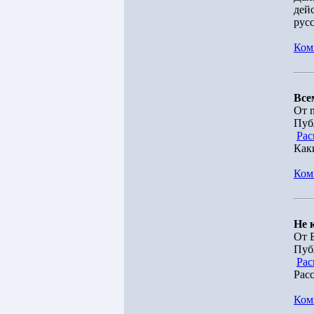
дей
рус
Ком
Все
От n
Пуб
Рас
Как
Ком
Не 
От 
Пуб
Рас
Рас
Ком