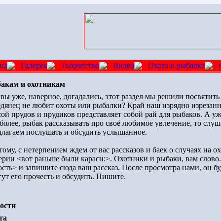
ша
Галерея
Творчество
Видео
Охота и рыбалка
акам и охотникам
 вы уже, наверное, догадались, этот раздел мы решили посвятить
едянец не любит охоты или рыбалки? Край наш изрядно изрезан
сой прудов и прудиков представляет собой рай для рыбаков. А у
 более, рыбак рассказывать про своё любимое увлечение, то слу
длагаем послушать и обсудить услышанное.
ому, с нетерпением ждем от вас рассказов и баек о случаях на 
серии <вот раньше были караси:>. Охотники и рыбаки, вам слов
сть> и запишите сюда ваш рассказ. После просмотра нами, он буд
гут его прочесть и обсудить. Пишите.
ости
та