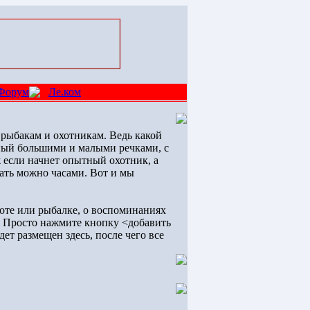
Форум
Ле.ком
 рыбакам и охотникам. Ведь какой
ный большими и малыми речками, с
ж если начнет опытный охотник, а
шать можно часами. Вот и мы
охоте или рыбалке, о воспоминаниях
о. Просто нажмите кнопку <добавить
ет размещен здесь, после чего все