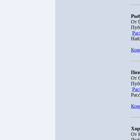
Рыб
От 
Пуб
Рас
Най
Ком
Пох
От 
Пуб
Рас
Рас
Ком
Хор
От 
Пуб