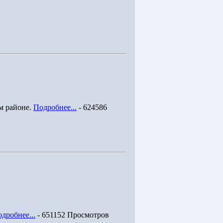
м районе.
Подробнее...
- 624586
дробнее...
- 651152 Просмотров