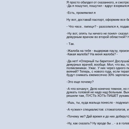
Я просто обалдел от сказанного, и смотр
-Да я пошутил, пошутил - вдруг взорвалс
-Есть, промямлил я
Ну вот, доставай паспорт, оформим все б
- Что «все.. пипец»? - разозлился я, пода
-Ну вот, опять ты ничего не понял- сказ
дежурным врачом во второй областной? Н
- Так.
-Жалоба на тебя - выдержав паузу, произ
-Какая жалоба? На меня жалоба? -
-Да нет! «Оперный ты баритон»! Дослушай
дежурных врачей, вообще. Мол, что вы, т
поликлиниках. Ужас. У них через одного п
веяний? Теперь, с нового года, если терап
будут снимать ежемесячно 30% зарплаты 
-Это еще почему?
-А «по кочану». Дело конечно темное, но 
думать головой не надо над больным. Вых
решили там, ПУСТЬ ХОТЬ ПИШЕТ руками!!! 
-Ишь, ты, куда мальца понесло - подумал 
-А «узких» специалистов: стоматологов, 
-Почему же? Дай время и до них доберут
-Ну, как сказать? Ну вроде бы .. - а в го