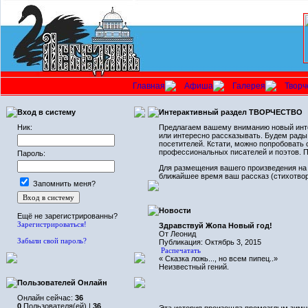
Главная
Афиша
Галерея
Творч
Вход в систему
Интерактивный раздел ТВОРЧЕСТВО
Ник:
Предлагаем вашему вниманию новый инте
или интересно рассказывать. Будем рады,
посетителей. Кстати, можно попробовать с
профессиональных писателей и поэтов. П
Пароль:
Для размещения вашего произведения на 
ближайшее время ваш рассказ (стихотвор
Запомнить меня?
Новости
Ещё не зарегистрированны?
Зарегистрироваться!
Здравствуй Жопа Новый год!
От Леонид
Забыли свой пароль?
Публикация: Октябрь 3, 2015
Распечатать
« Сказка ложь..., но всем пипец..»
Неизвестный гений.
Пользователей Онлайн
Онлайн сейчас:
36
0
Пользователя(ей) |
36