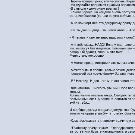
Парень потирал руки, его несло как Жири
-Но «давайте вернемся к нашим баранам
-В смысле к дежурным врачам?
-Точно! Короче, на каждого вновь посту
историю болезни (кстати ее уже сейчас н
-А на кой черт все это дежурному врачу д
-Ну, ты даешь дядя - зашипел малец - А 
- Я теперь и сам не знаю надо или нужно? 
-А я тебе скажу. НАДО! Есть у нас такое 
нас не могут без подвигов. Помнишь как у
сахарный диабет, знаешь что пили….?
Меня стало нехорошо
-А может проще истории и листы назначен
-Может быть и проще. Только зачем дела
последний раз новую форму больничного 
-Я? Никогда. И для чего мне его заполнят
-Для «понта». Шибко ты умный. Пора вас
медом.
Жизнь нынче она вон какая. Сегодня ты 
больничный лист. А пациент, вспотев от з
зуб на тебя...
И вообще, доклад по сдаче дежурства, бу
только не орать в трубку, а то всех боль
-Кому докладывать главному врачу или з
-"Главному врачу, замам .." передразнил 
автоответчик будете наговаривать, а секр