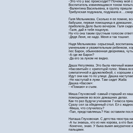
-Это что у вас происходит? Почему мой с
Воспитатель извиняющимся тоном попыта
-Валентина Васильевна, в группу пришли с
Трибунская подумала, подумала и….смир
Галя Мельникова. Сколько я ее помню, вс
бабушки, первая помощница в домашних де
приболела Дело было вечером. Галя сидел
-Галя, дай я тебя поцелую.
На что она таким грустным голосом ответ
-Дядя Леня, не надо. Меня и так тошнит.
Надя Мельникова- серьезный, воспитанн
умненьким и уважительным ребенком, хор
пес Барон, обыкновенная дворняжка, чут
-А где же Барон?
-Да его за луком не видно.
Даша Негуляева. Это была «вечный мамин
«басовитый» с хрипотцой голос. Мама все
симпатичной и дружелюбной, с хорошим 
Идут они как-то по улице. Дашка наступае
-Не наступай в лужи. Там сидит Жаба
Дашка «басом»:
- «Помаю» и съем.
Миша Глуховский -самый старший из наше
помощником во всех домашних делах.
Как-то раз будучи учеником 7 класса пр
Сразу сел за обеденный стол. Ел с жадн
-Миша, что случилось?
-Пап, представляешь? Нас оставили посл
Наташа Глуховская. С детства «востра на
-А ты знаешь, кто из них корова, а кто бык
-Конечно, знаю. У быка вымя аккуратное 
пальцами.