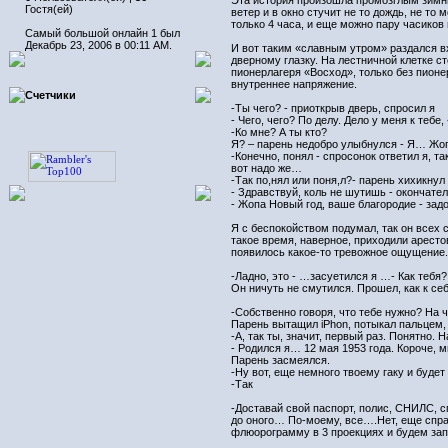
Эта история произошла промозглым зимним
Гостя(ей)
ветер и в окно стучит не то дождь, не т
только 4 часа, и еще можно пару часиков
Самый большой онлайн 1 был
Декабрь 23, 2006 в 00:11 AM.
И вот таким «славным утром» раздался вх
дверному глазку. На лестничной клетке ст
пионерлагеря «Восход», только без пионе
внутреннее напряжение.
Счетчики
-Ты чего? - приоткрыв дверь, спросил я
- Чего, чего? По делу. Дело у меня к теб
-Ко мне? А ты кто?
Я? – парень недобро улыбнулся - Я… Жопа
-Конечно, понял - спросонок ответил я, т
вот надо же…
-Так по,нял или поня,л?- парень хихикнул
- Здравствуй, коль не шутишь - окончател
- Жопа Новый год, ваше благородие - задо
Я с беспокойством подумал, так он всех 
такое время, наверное, приходили арест
появилось какое-то тревожное ощущение. 
-Ладно, это - …засуетился я …- Как тебя?
Он ничуть не смутился. Прошел, как к се
-Собственно говоря, что тебе нужно? На ч
Парень вытащил iPhon, потыкал пальцем,
-А, так ты, значит, первый раз. Понятно. 
- Родился я… 12 мая 1953 года. Короче, м
Парень засмеялся.
-Ну вот, еще немного твоему гаку и будет 
-Так
-Доставай свой паспорт, полис, СНИЛС, с
до оного… По-моему, все….Нет, еще справ
флюорограмму в 3 проекциях и будем за