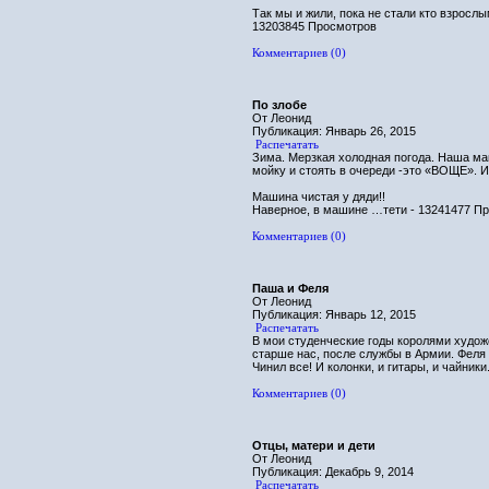
Так мы и жили, пока не стали кто взросл
13203845 Просмотров
Комментариев (0)
По злобе
От Леонид
Публикация: Январь 26, 2015
Распечатать
Зима. Мерзкая холодная погода. Наша маш
мойку и стоять в очереди -это «ВОЩЕ». И
Машина чистая у дяди!!
Наверное, в машине …тети - 13241477 П
Комментариев (0)
Паша и Феля
От Леонид
Публикация: Январь 12, 2015
Распечатать
В мои студенческие годы королями худо
старше нас, после службы в Армии. Феля 
Чинил все! И колонки, и гитары, и чайники.
Комментариев (0)
Отцы, матери и дети
От Леонид
Публикация: Декабрь 9, 2014
Распечатать