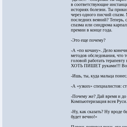
в соответствующие инстанци
историях болезни. Ты прики
через одного писчий спазм. 
последних веяний? Теперь, с 
спазма или синдрома карпал
премии в конце года.
-Это еще почему?
-А «по кочану». Дело конечно
методов обследования, что 
головой работать терапевту
ХОТЬ ПИШЕТ руками!!! Вот и
-Ишь, ты, куда мальца понес
-А «узких» специалистов: ст
-Почему же? Дай время и до
Компьютеризация всея Рус
-Ну, как сказать? Ну вроде б
будет вечно!»
Парень потирал руки, его не