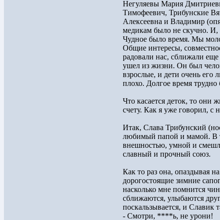
Негуляевы Мария Дмитриевн
Тимофеевич, Трибунские Вя
Алексеевна и Владимир (опя
медикам было не скучно. И,
Чудное было время. Мы мол
Общие интересы, совместное
радовали нас, сближали еще
ушел из жизни. Он был чело
взрослые, и дети очень его 
плохо. Долгое время трудно
Что касается деток, то они 
счету. Как я уже говорил, с
Итак, Слава Трибунский (но
любимый папой и мамой. В 
внешностью, умной и смешли
славный и прочный союз.
Как то раз она, опаздывая н
дорогостоящие зимние сапоги
насколько мне помнится чин
сближаются, улыбаются друг
поскальзывается, и Славик т
- Смотри, ****ь, не урони!