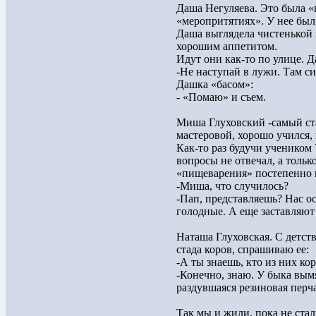
Даша Негуляева. Это была «
«меропритятиях». У нее был 
Даша выглядела чистенькой
хорошим аппетитом.
Идут они как-то по улице. Д
-Не наступай в лужи. Там с
Дашка «басом»:
- «Помаю» и съем.
Миша Глуховский -самый ст
мастеровой, хорошо учился,
Как-то раз будучи учеником
вопросы не отвечал, а тольк
«пищеварения» постепенно 
-Миша, что случилось?
-Пап, представляешь? Нас о
голодные. А еще заставляю
Наташа Глуховская. С детств
стада коров, спрашиваю ее:
-А ты знаешь, кто из них кор
-Конечно, знаю. У быка вымя
раздувшаяся резиновая перча
Так мы и жили, пока не ста