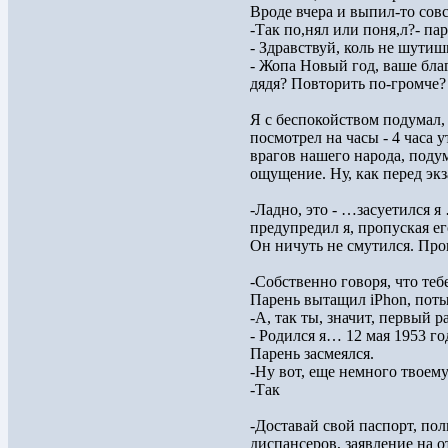
Вроде вчера и выпил-то сов
-Так по,нял или поня,л?- па
- Здравствуй, коль не шутиш
- Жопа Новый год, ваше благо
дядя? Повторить по-громче?
Я с беспокойством подумал, 
посмотрел на часы - 4 часа 
врагов нашего народа, подум
ощущение. Ну, как перед эк
-Ладно, это - …засуетился я
предупредил я, пропуская ег
Он ничуть не смутился. Про
-Собственно говоря, что теб
Парень вытащил iPhon, поты
-А, так ты, значит, первый р
- Родился я… 12 мая 1953 год
Парень засмеялся.
-Ну вот, еще немного твоему 
-Так
-Доставай свой паспорт, по
диспансеров, заявление на о