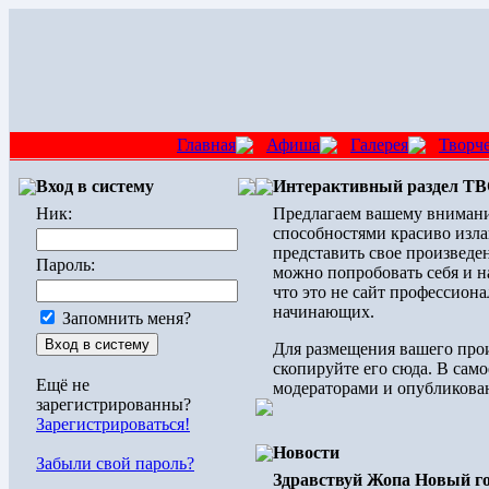
Главная
Афиша
Галерея
Творч
Вход в систему
Интерактивный раздел 
Ник:
Предлагаем вашему внимани
способностями красиво изла
представить свое произведен
Пароль:
можно попробовать себя и н
что это не сайт профессиона
начинающих.
Запомнить меня?
Для размещения вашего прои
скопируйте его сюда. В само
Ещё не
модераторами и опубликован
зарегистрированны?
Зарегистрироваться!
Новости
Забыли свой пароль?
Здравствуй Жопа Новый го