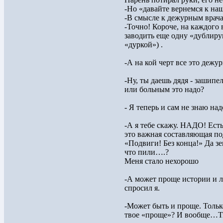
-Но «давайте вернемся к на
-В смысле к дежурным врач
-Точно! Короче, на каждого
заводить еще одну «дублиру
«дуркой») .
-А на кой черт все это дежур
-Ну, ты даешь дядя - зашипе
или больным это надо?
- Я теперь и сам не знаю над
-А я тебе скажу. НАДО! Есть
это важная составляющая по
«Подвиги! Без конца!» Да зе
что пили….?
Меня стало нехорошо
-А может проще истории и л
спросил я.
-Может быть и проще. Тольк
твое «проще»? И вообще…Ты