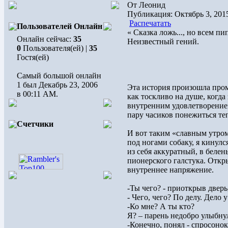
От Леонид
Публикация: Октябрь 3, 201
Распечатать
Пользователей Онлайн
« Сказка ложь..., но всем пи
Онлайн сейчас:
35
Неизвестный гений.
0
Пользователя(ей) |
35
Гостя(ей)
Самый большой онлайн
1 был Декабрь 23, 2006
Эта история произошла промо
в 00:11 AM.
как тоскливо на душе, когда 
внутренним удовлетворением
пару часиков понежиться те
Счетчики
И вот таким «славным утром
под ногами собаку, я кинулся
из себя аккуратный, в белен
пионерского галстука. Откры
внутреннее напряжение.
-Ты чего? - приоткрыв дверь
- Чего, чего? По делу. Дело 
-Ко мне? А ты кто?
Я? – парень недобро улыбну
-Конечно, понял - спросонок