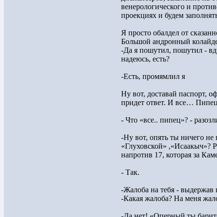
венерологического и против
проекциях и будем заполня
Я просто обалдел от сказанн
Большой андронный колайде
-Да я пошутил, пошутил - в
надеюсь, есть?
-Есть, промямлил я
Ну вот, доставай паспорт, о
придет ответ. И все… Пипец
- Что «все.. пипец»? - разоз
-Ну вот, опять ты ничего не
«Глуховской» ,«Исаакыч»? Р
напротив 17, которая за Ка
- Так.
-Жалоба на тебя - выдержав 
-Какая жалоба? На меня жало
-Да нет! «Оперный ты барит