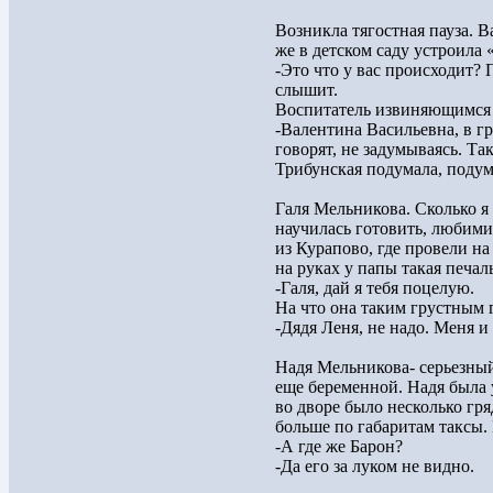
Возникла тягостная пауза. В
же в детском саду устроила 
-Это что у вас происходит? 
слышит.
Воспитатель извиняющимся 
-Валентина Васильевна, в г
говорят, не задумываясь. Так
Трибунская подумала, поду
Галя Мельникова. Сколько я
научилась готовить, любими
из Курапово, где провели на
на руках у папы такая печал
-Галя, дай я тебя поцелую.
На что она таким грустным 
-Дядя Леня, не надо. Меня и
Надя Мельникова- серьезны
еще беременной. Надя была
во дворе было несколько гря
больше по габаритам таксы.
-А где же Барон?
-Да его за луком не видно.