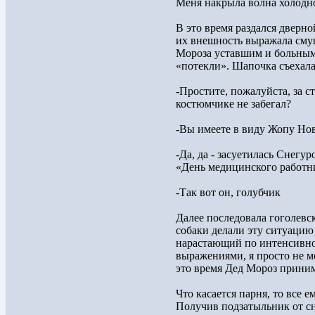
Меня накрыла волна холодно
В это время раздался дверно
их внешность выражала смущ
Мороза уставшим и больным
«потекли». Шапочка съехала
-Простите, пожалуйста, за с
костюмчике не забегал?
-Вы имеете в виду Жопу Но
-Да, да - засуетилась Снегу
«День медицинского работн
-Так вот он, голубчик
Далее последовала гоголевск
собаки делали эту ситуацию
нарастающий по интенсивно
выражениями, я просто не мо
это время Дед Мороз приним
Что касается парня, то все 
Получив подзатыльник от сне