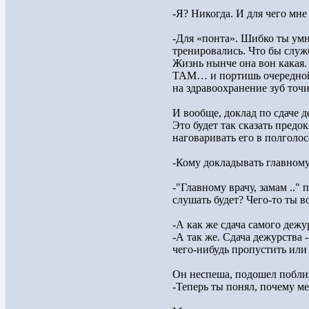
-Я? Никогда. И для чего мне
-Для «понта». Шибко ты умн
тренировались. Что бы служб
Жизнь нынче она вон какая.
ТАМ… и портишь очередной б
на здравоохранение зуб точит
И вообще, доклад по сдаче д
Это будет так сказать предок
наговаривать его в полголос
-Кому докладывать главному 
-"Главному врачу, замам .."
слушать будет? Чего-то ты во
-А как же сдача самого дежу
-А так же. Сдача дежурства 
чего-нибудь пропустить или
Он неспеша, подошел поближ
-Теперь ты понял, почему м