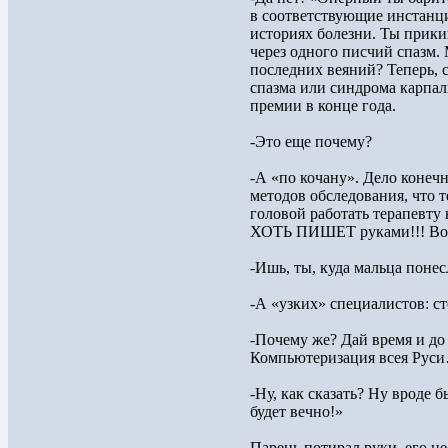
в соответствующие инстанци
историях болезни. Ты прики
через одного писчий спазм. 
последних веяний? Теперь, с 
спазма или синдрома карпал
премии в конце года.
-Это еще почему?
-А «по кочану». Дело конечно
методов обследования, что 
головой работать терапевту
ХОТЬ ПИШЕТ руками!!! Вот и
-Ишь, ты, куда мальца понес
-А «узких» специалистов: ст
-Почему же? Дай время и до
Компьютеризация всея Рус
-Ну, как сказать? Ну вроде б
будет вечно!»
Парень потирал руки, его не