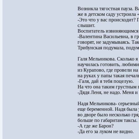
Возникла тягостная пауза. В
же в детском саду устроила 
-Это что у вас происходит? 
слышит.
Воспитатель извиняющимся 
-Валентина Васильевна, в г
говорят, не задумываясь. Так
Трибунская подумала, поду
Галя Мельникова. Сколько я
научилась готовить, любими
из Курапово, где провели на
на руках у папы такая печал
-Галя, дай я тебя поцелую.
На что она таким грустным 
-Дядя Леня, не надо. Меня и
Надя Мельникова- серьезны
еще беременной. Надя была
во дворе было несколько гря
больше по габаритам таксы.
-А где же Барон?
-Да его за луком не видно.