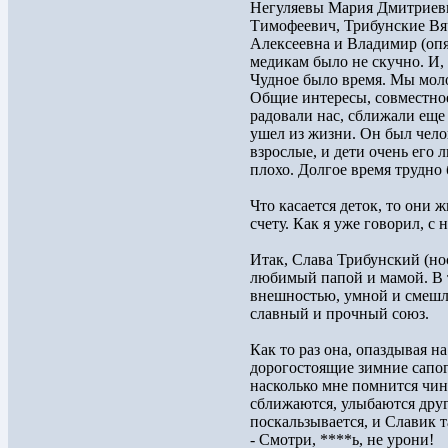
Негуляевы Мария Дмитриевн
Тимофеевич, Трибунские Вя
Алексеевна и Владимир (опя
медикам было не скучно. И,
Чудное было время. Мы мол
Общие интересы, совместное
радовали нас, сближали еще
ушел из жизни. Он был чело
взрослые, и дети очень его 
плохо. Долгое время трудно
Что касается деток, то они 
счету. Как я уже говорил, с
Итак, Слава Трибунский (но
любимый папой и мамой. В 
внешностью, умной и смешли
славный и прочный союз.
Как то раз она, опаздывая н
дорогостоящие зимние сапоги
насколько мне помнится чин
сближаются, улыбаются друг
поскальзывается, и Славик т
- Смотри, ****ь, не урони!