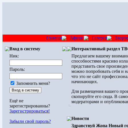
Главная
Афиша
Галерея
Творч
Вход в систему
Интерактивный раздел 
Ник:
Предлагаем вашему внимани
способностями красиво изла
представить свое произведен
Пароль:
можно попробовать себя и н
что это не сайт профессиона
начинающих.
Запомнить меня?
Для размещения вашего прои
скопируйте его сюда. В само
Ещё не
модераторами и опубликован
зарегистрированны?
Зарегистрироваться!
Новости
Забыли свой пароль?
Здравствуй Жопа Новый го