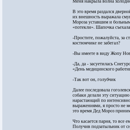
Меня накрыла волна холодно
В это время раздался дверно
их внешность выражала смущ
Мороза уставшим и больным
«потекли». Шапочка съехала
-Простите, пожалуйста, за с
костюмчике не забегал?
-Вы имеете в виду Жопу Но
-Да, да - засуетилась Снегу
«День медицинского работн
-Так вот он, голубчик
Далее последовала гоголевск
собаки делали эту ситуацию
нарастающий по интенсивно
выражениями, я просто не мо
это время Дед Мороз приним
Что касается парня, то все 
Получив подзатыльник от сне