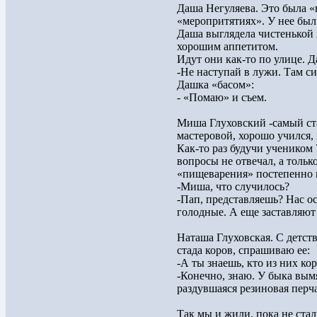
Даша Негуляева. Это была «
«меропритятиях». У нее был 
Даша выглядела чистенькой
хорошим аппетитом.
Идут они как-то по улице. Д
-Не наступай в лужи. Там с
Дашка «басом»:
- «Помаю» и съем.
Миша Глуховский -самый ст
мастеровой, хорошо учился,
Как-то раз будучи учеником
вопросы не отвечал, а тольк
«пищеварения» постепенно 
-Миша, что случилось?
-Пап, представляешь? Нас о
голодные. А еще заставляю
Наташа Глуховская. С детств
стада коров, спрашиваю ее:
-А ты знаешь, кто из них кор
-Конечно, знаю. У быка вымя
раздувшаяся резиновая перча
Так мы и жили, пока не ста