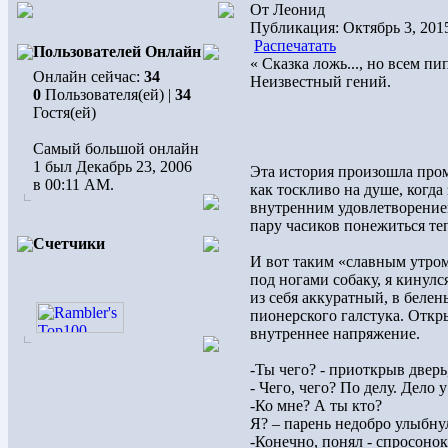
От Леонид
Публикация: Октябрь 3, 201
Распечатать
Пользователей Онлайн
« Сказка ложь..., но всем пи
Онлайн сейчас:
34
Неизвестный гений.
0
Пользователя(ей) |
34
Гостя(ей)
Самый большой онлайн
1 был Декабрь 23, 2006
Эта история произошла промо
в 00:11 AM.
как тоскливо на душе, когда 
внутренним удовлетворением
пару часиков понежиться те
Счетчики
И вот таким «славным утром
под ногами собаку, я кинулся
из себя аккуратный, в белен
пионерского галстука. Откры
внутреннее напряжение.
-Ты чего? - приоткрыв дверь
- Чего, чего? По делу. Дело 
-Ко мне? А ты кто?
Я? – парень недобро улыбну
-Конечно, понял - спросонок