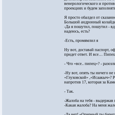
венерологического и против
проекциях и будем заполня
Я просто обалдел от сказанн
Большой андронный колайде
-Да я пошутил, пошутил - в
надеюсь, есть?
-Есть, промямлил я
Ну вот, доставай паспорт, о
придет ответ. И все… Пипец
- Что «все.. пипец»? - разоз
-Ну вот, опять ты ничего не
«Глуховской» ,«Исаакыч»? Р
напротив 17, которая за Ка
- Так.
-Жалоба на тебя - выдержав 
-Какая жалоба? На меня жало
-Да нет! «Оперный ты барит