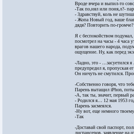
Вроде вчера и выпил-то сов
-Так по,нял или поня,л?- па
- Здравствуй, коль не шутиш
- Жопа Новый год, ваше благо
дядя? Повторить по-громче?
Я с беспокойством подумал, 
посмотрел на часы - 4 часа 
врагов нашего народа, подум
ощущение. Ну, как перед эк
-Ладно, это - …засуетился я
предупредил я, пропуская ег
Он ничуть не смутился. Про
-Собственно говоря, что теб
Парень вытащил iPhon, поты
-А, так ты, значит, первый р
- Родился я… 12 мая 1953 год
Парень засмеялся.
-Ну вот, еще немного твоему 
-Так
-Доставай свой паспорт, по
диспансеров, заявление на о