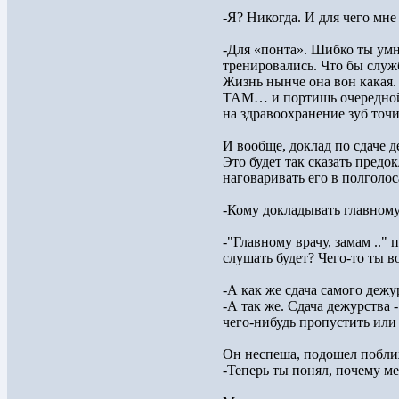
-Я? Никогда. И для чего мне
-Для «понта». Шибко ты умн
тренировались. Что бы служб
Жизнь нынче она вон какая.
ТАМ… и портишь очередной б
на здравоохранение зуб точит
И вообще, доклад по сдаче д
Это будет так сказать предок
наговаривать его в полголос
-Кому докладывать главному 
-"Главному врачу, замам .."
слушать будет? Чего-то ты во
-А как же сдача самого дежу
-А так же. Сдача дежурства 
чего-нибудь пропустить или
Он неспеша, подошел поближ
-Теперь ты понял, почему м