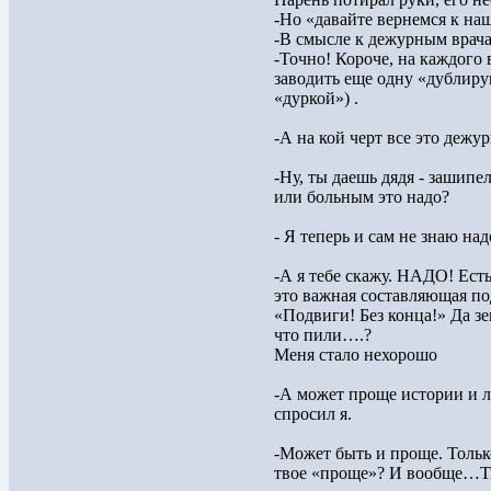
-Но «давайте вернемся к на
-В смысле к дежурным врач
-Точно! Короче, на каждого
заводить еще одну «дублиру
«дуркой») .
-А на кой черт все это дежур
-Ну, ты даешь дядя - зашипе
или больным это надо?
- Я теперь и сам не знаю над
-А я тебе скажу. НАДО! Есть
это важная составляющая по
«Подвиги! Без конца!» Да зе
что пили….?
Меня стало нехорошо
-А может проще истории и л
спросил я.
-Может быть и проще. Тольк
твое «проще»? И вообще…Ты