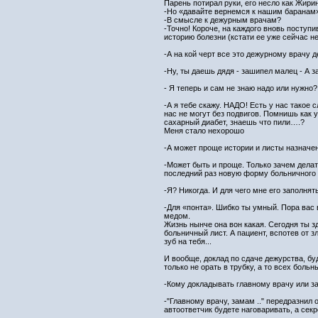
Парень потирал руки, его несло как Жири
-Но «давайте вернемся к нашим баранам
-В смысле к дежурным врачам?
-Точно! Короче, на каждого вновь посту
историю болезни (кстати ее уже сейчас н
-А на кой черт все это дежурному врачу д
-Ну, ты даешь дядя - зашипел малец - А 
- Я теперь и сам не знаю надо или нужно? 
-А я тебе скажу. НАДО! Есть у нас такое 
нас не могут без подвигов. Помнишь как у
сахарный диабет, знаешь что пили….?
Меня стало нехорошо
-А может проще истории и листы назначен
-Может быть и проще. Только зачем дела
последний раз новую форму больничного 
-Я? Никогда. И для чего мне его заполнят
-Для «понта». Шибко ты умный. Пора вас
медом.
Жизнь нынче она вон какая. Сегодня ты 
больничный лист. А пациент, вспотев от з
зуб на тебя...
И вообще, доклад по сдаче дежурства, бу
только не орать в трубку, а то всех боль
-Кому докладывать главному врачу или з
-"Главному врачу, замам .." передразнил 
автоответчик будете наговаривать, а секр