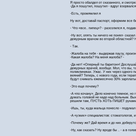
Я просто обалдел от сказанного, и смотр
-Да я пошутил, пошутил - вдруг взорвалс
-Есть, промямлил я
Ну вот, доставай паспорт, оформим все б
- Что «все.. пипец»? - разозлился я, пода
-Ну вот, опять ты ничего не понял- сказ
дежурным врачом во второй областной? Н
- Так.
-Жалоба на тебя - выдержав паузу, произ
-Какая жалоба? На меня жалоба? -
-Да нет! «Оперный ты баритон»! Дослушай
дежурных врачей, вообще. Мол, что вы, т
поликлиниках. Ужас. У них через одного п
веяний? Теперь, с нового года, если терап
будут снимать ежемесячно 30% зарплаты 
-Это еще почему?
-А «по кочану». Дело конечно темное, но 
думать головой не надо над больным. Вых
решили там, ПУСТЬ ХОТЬ ПИШЕТ руками!!! 
-Ишь, ты, куда мальца понесло - подумал 
-А «узких» специалистов: стоматологов, 
-Почему же? Дай время и до них доберут
-Ну, как сказать? Ну вроде бы .. - а в го