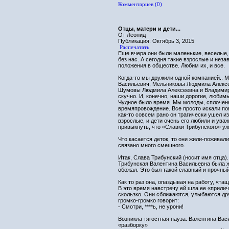
Комментариев (0)
Отцы, матери и дети...
От Леонид
Публикация: Октябрь 3, 2015
Распечатать
Еще вчера они были маленькие, веселые,
без нас. А сегодня такие взрослые и нез
положения в обществе. Любим их, и все.
Когда-то мы дружили одной компанией.. 
Васильевич, Мельниковы Людмила Алексе
Шумовы Людмила Алексеевна и Владимир (
скучно. И, конечно, наши дорогие, любимы
Чудное было время. Мы молоды, сплочен
времяпровождение. Все просто искали пов
как-то совсем рано он трагически ушел и
взрослые, и дети очень его любили и ува
привыкнуть, что «Славки Трибунского» уж
Что касается деток, то они жили-поживали
связано много смешного.
Итак, Слава Трибунский (носит имя отца)
Трибунская Валентина Васильевна была 
обожал. Это был такой славный и прочный
Как то раз она, опаздывая на работу, «та
В это время навстречу ей шла ее «прилич
скользко. Они сближаются, улыбаются дру
громко-громко говорит:
- Смотри, ****ь, не урони!
Возникла тягостная пауза. Валентина Вас
«разборку»