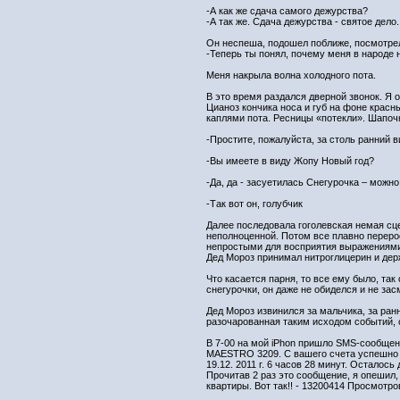
-А как же сдача самого дежурства?
-А так же. Сдача дежурства - святое дело
Он неспеша, подошел поближе, посмотрел
-Теперь ты понял, почему меня в народе
Меня накрыла волна холодного пота.
В это время раздался дверной звонок. Я 
Цианоз кончика носа и губ на фоне крас
каплями пота. Ресницы «потекли». Шапочк
-Простите, пожалуйста, за столь ранний в
-Вы имеете в виду Жопу Новый год?
-Да, да - засуетилась Снегурочка – можн
-Так вот он, голубчик
Далее последовала гоголевская немая сце
неполноценной. Потом все плавно переро
непростыми для восприятия выражениями, 
Дед Мороз принимал нитроглицерин и дер
Что касается парня, то все ему было, та
снегурочки, он даже не обиделся и не зас
Дед Мороз извинился за мальчика, за ран
разочарованная таким исходом событий, 
В 7-00 на мой iPhon пришло SMS-сообщен
MAESTRO 3209. С вашего счета успешно 
19.12. 2011 г. 6 часов 28 минут. Осталось
Прочитав 2 раз это сообщение, я опешил
квартиры. Вот так!! - 13200414 Просмотро