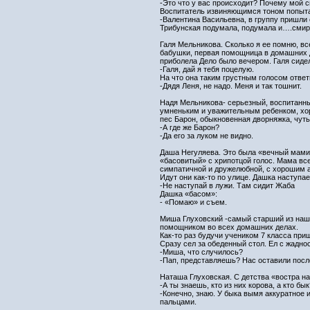
-Это что у вас происходит? Почему мой с
Воспитатель извиняющимся тоном попыта
-Валентина Васильевна, в группу пришли с
Трибунская подумала, подумала и….смир
Галя Мельникова. Сколько я ее помню, вс
бабушки, первая помощница в домашних де
приболела Дело было вечером. Галя сидел
-Галя, дай я тебя поцелую.
На что она таким грустным голосом ответ
-Дядя Леня, не надо. Меня и так тошнит.
Надя Мельникова- серьезный, воспитанн
умненьким и уважительным ребенком, хор
пес Барон, обыкновенная дворняжка, чут
-А где же Барон?
-Да его за луком не видно.
Даша Негуляева. Это была «вечный мамин
«басовитый» с хрипотцой голос. Мама все
симпатичной и дружелюбной, с хорошим 
Идут они как-то по улице. Дашка наступае
-Не наступай в лужи. Там сидит Жаба
Дашка «басом»:
- «Помаю» и съем.
Миша Глуховский -самый старший из наше
помощником во всех домашних делах.
Как-то раз будучи учеником 7 класса пр
Сразу сел за обеденный стол. Ел с жадн
-Миша, что случилось?
-Пап, представляешь? Нас оставили посл
Наташа Глуховская. С детства «востра на
-А ты знаешь, кто из них корова, а кто бык
-Конечно, знаю. У быка вымя аккуратное 
пальцами.