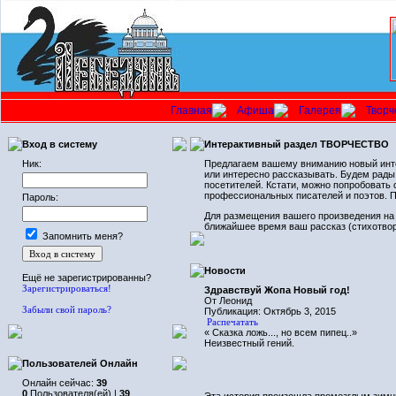
Главная
Афиша
Галерея
Творч
Вход в систему
Интерактивный раздел ТВОРЧЕСТВО
Ник:
Предлагаем вашему вниманию новый инте
или интересно рассказывать. Будем рады,
посетителей. Кстати, можно попробовать с
профессиональных писателей и поэтов. П
Пароль:
Для размещения вашего произведения на 
ближайшее время ваш рассказ (стихотвор
Запомнить меня?
Новости
Ещё не зарегистрированны?
Зарегистрироваться!
Здравствуй Жопа Новый год!
От Леонид
Забыли свой пароль?
Публикация: Октябрь 3, 2015
Распечатать
« Сказка ложь..., но всем пипец..»
Неизвестный гений.
Пользователей Онлайн
Онлайн сейчас:
39
0
Пользователя(ей) |
39