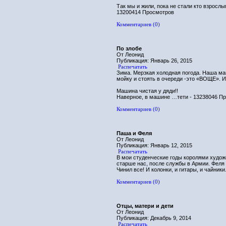
Так мы и жили, пока не стали кто взросл
13200414 Просмотров
Комментариев (0)
По злобе
От Леонид
Публикация: Январь 26, 2015
Распечатать
Зима. Мерзкая холодная погода. Наша маш
мойку и стоять в очереди -это «ВОЩЕ». И
Машина чистая у дяди!!
Наверное, в машине …тети - 13238046 П
Комментариев (0)
Паша и Феля
От Леонид
Публикация: Январь 12, 2015
Распечатать
В мои студенческие годы королями худо
старше нас, после службы в Армии. Феля 
Чинил все! И колонки, и гитары, и чайники.
Комментариев (0)
Отцы, матери и дети
От Леонид
Публикация: Декабрь 9, 2014
Распечатать