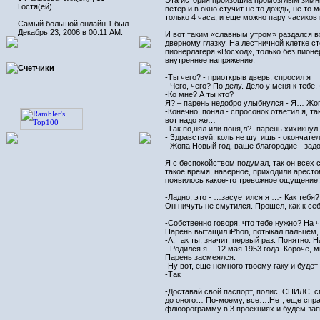
Эта история произошла промозглым зимним
Гостя(ей)
ветер и в окно стучит не то дождь, не т
только 4 часа, и еще можно пару часиков
Самый большой онлайн 1 был
Декабрь 23, 2006 в 00:11 AM.
И вот таким «славным утром» раздался вх
дверному глазку. На лестничной клетке ст
пионерлагеря «Восход», только без пионе
внутреннее напряжение.
Счетчики
-Ты чего? - приоткрыв дверь, спросил я
- Чего, чего? По делу. Дело у меня к теб
-Ко мне? А ты кто?
Я? – парень недобро улыбнулся - Я… Жопа
-Конечно, понял - спросонок ответил я, т
вот надо же…
-Так по,нял или поня,л?- парень хихикнул
- Здравствуй, коль не шутишь - окончател
- Жопа Новый год, ваше благородие - задо
Я с беспокойством подумал, так он всех 
такое время, наверное, приходили арест
появилось какое-то тревожное ощущение. 
-Ладно, это - …засуетился я …- Как тебя?
Он ничуть не смутился. Прошел, как к се
-Собственно говоря, что тебе нужно? На ч
Парень вытащил iPhon, потыкал пальцем,
-А, так ты, значит, первый раз. Понятно. 
- Родился я… 12 мая 1953 года. Короче, м
Парень засмеялся.
-Ну вот, еще немного твоему гаку и будет 
-Так
-Доставай свой паспорт, полис, СНИЛС, с
до оного… По-моему, все….Нет, еще справ
флюорограмму в 3 проекциях и будем за