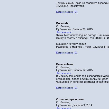
Так мы и жили, пока не стали кто взросл
13205452 Просмотров
Комментариев (0)
По злобе
От Леонид
Публикация: Январь 26, 2015
Распечатать
Зима. Мерзкая холодная погода. Наша маш
мойку и стоять в очереди -это «ВОЩЕ». И
Машина чистая у дяди!!
Наверное, в машине …тети - 13243084 П
Комментариев (0)
Паша и Феля
От Леонид
Публикация: Январь 12, 2015
Распечатать
В мои студенческие годы королями худо
старше нас, после службы в Армии. Феля 
Чинил все! И колонки, и гитары, и чайники.
Комментариев (0)
Отцы, матери и дети
От Леонид
Публикация: Декабрь 9, 2014
Распечатать