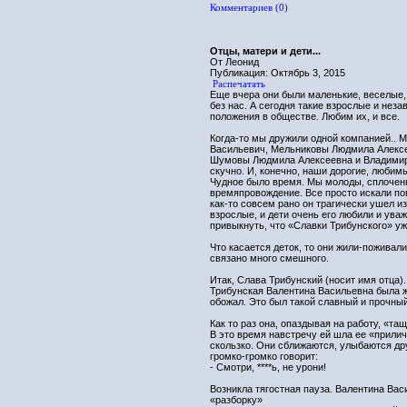
Комментариев (0)
Отцы, матери и дети...
От Леонид
Публикация: Октябрь 3, 2015
Распечатать
Еще вчера они были маленькие, веселые,
без нас. А сегодня такие взрослые и нез
положения в обществе. Любим их, и все.
Когда-то мы дружили одной компанией.. 
Васильевич, Мельниковы Людмила Алексе
Шумовы Людмила Алексеевна и Владимир (
скучно. И, конечно, наши дорогие, любимы
Чудное было время. Мы молоды, сплочен
времяпровождение. Все просто искали пов
как-то совсем рано он трагически ушел и
взрослые, и дети очень его любили и ува
привыкнуть, что «Славки Трибунского» уж
Что касается деток, то они жили-поживали
связано много смешного.
Итак, Слава Трибунский (носит имя отца)
Трибунская Валентина Васильевна была 
обожал. Это был такой славный и прочный
Как то раз она, опаздывая на работу, «та
В это время навстречу ей шла ее «прилич
скользко. Они сближаются, улыбаются дру
громко-громко говорит:
- Смотри, ****ь, не урони!
Возникла тягостная пауза. Валентина Вас
«разборку»