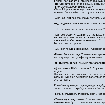
Парень потирал руки, его несло как Жири
-Но «давайте вернемся к нашим баранам
-В смысле к дежурным врачам?
-Точно! Короче, на каждого вновь посту
историю болезни (кстати ее уже сейчас н
-А на кой черт все это дежурному врачу д
-Ну, ты даешь дядя - зашипел малец - А 
- Я теперь и сам не знаю надо или нужно? 
-А я тебе скажу. НАДО! Есть у нас такое 
нас не могут без подвигов. Помнишь как у
сахарный диабет, знаешь что пили….?
Меня стало нехорошо
-А может проще истории и листы назначен
-Может быть и проще. Только зачем дела
последний раз новую форму больничного 
-Я? Никогда. И для чего мне его заполнят
-Для «понта». Шибко ты умный. Пора вас
медом.
Жизнь нынче она вон какая. Сегодня ты 
больничный лист. А пациент, вспотев от з
зуб на тебя...
И вообще, доклад по сдаче дежурства, бу
только не орать в трубку, а то всех боль
-Кому докладывать главному врачу или з
-"Главному врачу, замам .." передразнил 
автоответчик будете наговаривать, а секр