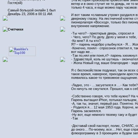
Эта история произошла промозглым зимним
Гостя(ей)
ветер и в окно стучит не то дождь, не т
только 4 часа, и еще можно пару часиков
Самый большой онлайн 1 был
Декабрь 23, 2006 в 00:11 AM.
И вот таким «славным утром» раздался вх
дверному глазку. На лестничной клетке ст
пионерлагеря «Восход», только без пионе
внутреннее напряжение.
Счетчики
-Ты чего? - приоткрыв дверь, спросил я
- Чего, чего? По делу. Дело у меня к теб
-Ко мне? А ты кто?
Я? – парень недобро улыбнулся - Я… Жопа
-Конечно, понял - спросонок ответил я, т
вот надо же…
-Так по,нял или поня,л?- парень хихикнул
- Здравствуй, коль не шутишь - окончател
- Жопа Новый год, ваше благородие - задо
Я с беспокойством подумал, так он всех 
такое время, наверное, приходили арест
появилось какое-то тревожное ощущение. 
-Ладно, это - …засуетился я …- Как тебя?
Он ничуть не смутился. Прошел, как к се
-Собственно говоря, что тебе нужно? На ч
Парень вытащил iPhon, потыкал пальцем,
-А, так ты, значит, первый раз. Понятно. 
- Родился я… 12 мая 1953 года. Короче, м
Парень засмеялся.
-Ну вот, еще немного твоему гаку и будет 
-Так
-Доставай свой паспорт, полис, СНИЛС, с
до оного… По-моему, все….Нет, еще справ
флюорограмму в 3 проекциях и будем за