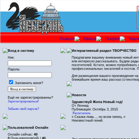
Главная
Афиша
Галерея
Творч
Вход в систему
Интерактивный раздел ТВОРЧЕСТВО
Ник:
Предлагаем вашему вниманию новый инте
или интересно рассказывать. Будем рады,
посетителей. Кстати, можно попробовать с
профессиональных писателей и поэтов. П
Пароль:
Для размещения вашего произведения на 
ближайшее время ваш рассказ (стихотвор
Запомнить меня?
Новости
Ещё не зарегистрированны?
Зарегистрироваться!
Здравствуй Жопа Новый год!
От Леонид
Забыли свой пароль?
Публикация: Октябрь 3, 2015
Распечатать
« Сказка ложь..., но всем пипец..»
Неизвестный гений.
Пользователей Онлайн
Онлайн сейчас:
40
0
Пользователя(ей) |
40