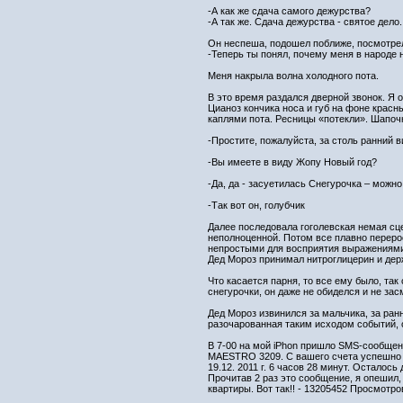
-А как же сдача самого дежурства?
-А так же. Сдача дежурства - святое дело
Он неспеша, подошел поближе, посмотрел
-Теперь ты понял, почему меня в народе
Меня накрыла волна холодного пота.
В это время раздался дверной звонок. Я 
Цианоз кончика носа и губ на фоне крас
каплями пота. Ресницы «потекли». Шапочк
-Простите, пожалуйста, за столь ранний в
-Вы имеете в виду Жопу Новый год?
-Да, да - засуетилась Снегурочка – можн
-Так вот он, голубчик
Далее последовала гоголевская немая сце
неполноценной. Потом все плавно переро
непростыми для восприятия выражениями, 
Дед Мороз принимал нитроглицерин и дер
Что касается парня, то все ему было, та
снегурочки, он даже не обиделся и не зас
Дед Мороз извинился за мальчика, за ран
разочарованная таким исходом событий, 
В 7-00 на мой iPhon пришло SMS-сообщен
MAESTRO 3209. С вашего счета успешно 
19.12. 2011 г. 6 часов 28 минут. Осталось
Прочитав 2 раз это сообщение, я опешил
квартиры. Вот так!! - 13205452 Просмотро