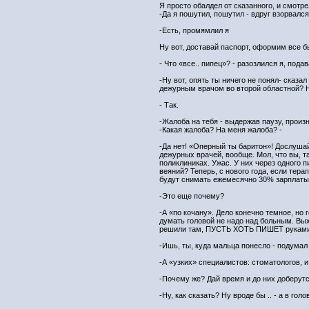
Я просто обалдел от сказанного, и смотр
-Да я пошутил, пошутил - вдруг взорвалс
-Есть, промямлил я
Ну вот, доставай паспорт, оформим все б
- Что «все.. пипец»? - разозлился я, пода
-Ну вот, опять ты ничего не понял- сказ
дежурным врачом во второй областной? Н
- Так.
-Жалоба на тебя - выдержав паузу, произ
-Какая жалоба? На меня жалоба? -
-Да нет! «Оперный ты баритон»! Дослушай
дежурных врачей, вообще. Мол, что вы, т
поликлиниках. Ужас. У них через одного п
веяний? Теперь, с нового года, если терап
будут снимать ежемесячно 30% зарплаты 
-Это еще почему?
-А «по кочану». Дело конечно темное, но 
думать головой не надо над больным. Вых
решили там, ПУСТЬ ХОТЬ ПИШЕТ руками!!! 
-Ишь, ты, куда мальца понесло - подумал 
-А «узких» специалистов: стоматологов, 
-Почему же? Дай время и до них доберут
-Ну, как сказать? Ну вроде бы .. - а в го