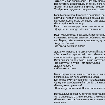
-Это что у вас происходит? Почему мой с
Воспитатель извиняющимся тоном попыта
-Валентина Васильевна, в группу пришли с
Трибунская подумала, подумала и….смир
Галя Мельникова. Сколько я ее помню, вс
бабушки, первая помощница в домашних де
приболела Дело было вечером. Галя сидел
-Галя, дай я тебя поцелую.
На что она таким грустным голосом ответ
-Дядя Леня, не надо. Меня и так тошнит.
Надя Мельникова- серьезный, воспитанн
умненьким и уважительным ребенком, хор
пес Барон, обыкновенная дворняжка, чут
-А где же Барон?
-Да его за луком не видно.
Даша Негуляева. Это была «вечный мамин
«басовитый» с хрипотцой голос. Мама все
симпатичной и дружелюбной, с хорошим 
Идут они как-то по улице. Дашка наступае
-Не наступай в лужи. Там сидит Жаба
Дашка «басом»:
- «Помаю» и съем.
Миша Глуховский -самый старший из наше
помощником во всех домашних делах.
Как-то раз будучи учеником 7 класса пр
Сразу сел за обеденный стол. Ел с жадн
-Миша, что случилось?
-Пап, представляешь? Нас оставили посл
Наташа Глуховская. С детства «востра на
-А ты знаешь, кто из них корова, а кто бык
-Конечно, знаю. У быка вымя аккуратное 
пальцами.