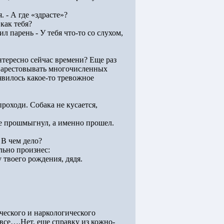
 - А где «здрасте»?
как тебя?
ил парень - У тебя что-то со слухом,
интересно сейчас времени? Еще раз
ли арестовывать многочисленных
явилось какое-то тревожное
роходи. Собака не кусается,
не прошмыгнул, а именно прошел.
 В чем дело?
льно произнес:
у твоего рождения, дядя.
ческого и наркологического
 все….Нет, еще справку из кожно-