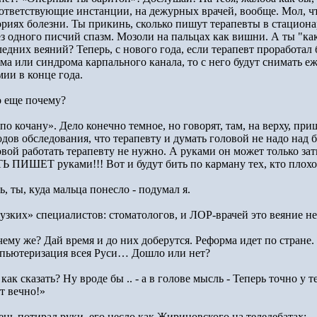
оответствующие инстанции, на дежурных врачей, вообще. Мол, чт
ориях болезни. Ты прикинь, сколько пишут терапевты в стациона
ез одного писчий спазм. Мозоли на пальцах как вишни. А ты "как
едних веяний? Теперь, с нового года, если терапевт проработал б
зма или синдрома карпального канала, то с него будут снимать 
мии в конце года.
о еще почему?
по кочану». Дело конечно темное, но говорят, там, на верху, при
одов обследования, что терапевту и думать головой не надо над
овой работать терапевту не нужно. А руками он может только з
Ь ПИШЕТ руками!!! Вот и будут бить по карману тех, кто плохо 
, ты, куда мальца понесло - подумал я.
«узких» специалистов: стоматологов, и ЛОР-врачей это веяние не
чему же? Дай время и до них доберутся. Реформа идет по стране
пьютеризация всея Руси… Дошло или нет?
 как сказать? Ну вроде бы .. - а в голове мысль - Теперь точно у 
т вечно!»
ень потирал руки, его несло как Жириновского на теледебатах: