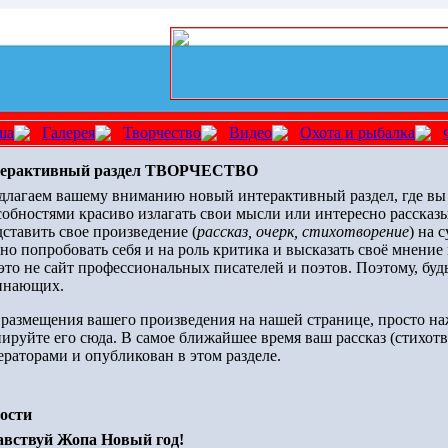
ша
Галерея
Творчество
Видео
Охота и рыбалка
ерактивный раздел ТВОРЧЕСТВО
длагаем вашему вниманию новый интерактивный раздел, где вы
собностями красиво излагать свои мысли или интересно рассказы
дставить свое произведение (
рассказ, очерк, стихотворение
) на 
но попробовать себя и на роль критика и высказать своё мнение
 это не сайт профессиональных писателей и поэтов. Поэтому, буд
инающих.
 размещения вашего произведения на нашей странице, просто на
пируйте его сюда. В самое ближайшее время ваш рассказ (стихотв
ераторами и опубликован в этом разделе.
ости
авствуй Жопа Новый год!