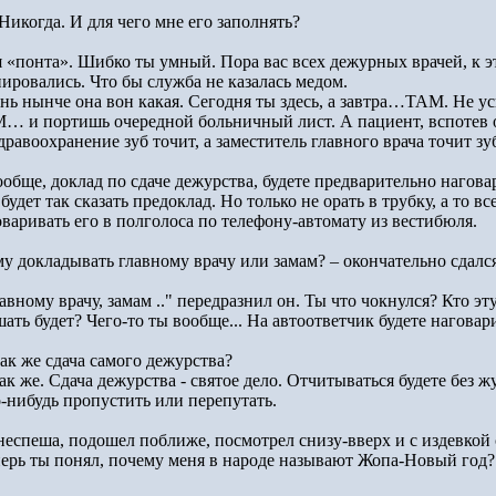
Никогда. И для чего мне его заполнять?
я «понта». Шибко ты умный. Пора вас всех дежурных врачей, к
нировались. Что бы служба не казалась медом.
нь нынче она вон какая. Сегодня ты здесь, а завтра…ТАМ. Не ус
… и портишь очередной больничный лист. А пациент, вспотев от
дравоохранение зуб точит, а заместитель главного врача точит зуб 
обще, доклад по сдаче дежурства, будете предварительно наговар
будет так сказать предоклад. Но только не орать в трубку, а то в
оваривать его в полголоса по телефону-автомату из вестибюля.
му докладывать главному врачу или замам? – окончательно сдался
авному врачу, замам .." передразнил он. Ты что чокнулся? Кто эт
ать будет? Чего-то ты вообще... На автоответчик будете наговари
ак же сдача самого дежурства?
ак же. Сдача дежурства - святое дело. Отчитываться будете без 
о-нибудь пропустить или перепутать.
неспеша, подошел поближе, посмотрел снизу-вверх и с издевкой 
перь ты понял, почему меня в народе называют Жопа-Новый год?