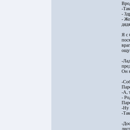
Вро
-Так
- Зд
- Жо
дяд
Я с 
пос
вра
ощу
-Лад
пред
Он 
-Соб
Пар
-А, 
- Ро
Пар
-Ну 
-Та
-До
дис