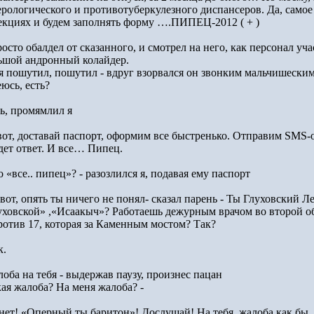
ерологического и противотуберкулезного диспансеров. Да, самое
екциях и будем заполнять форму ….ПИПЕЦ-2012 ( + )
росто обалдел от сказанного, и смотрел на него, как персонал у
ьшой андронный колайдер.
 я пошутил, пошутил - вдруг взорвался он звонким мальчишеским
юсь, есть?
ть, промямлил я
вот, доставай паспорт, оформим все быстренько. Отправим SMS-оч
дет ответ. И все… Пипец.
о «все.. пипец»? - разозлился я, подавая ему паспорт
 вот, опять ты ничего не понял- сказал парень - Ты Глуховский 
уховской» ,«Исаакыч»? Работаешь дежурным врачом во второй об
ротив 17, которая за Каменным мостом? Так?
к.
оба на тебя - выдержав паузу, произнес пацан
кая жалоба? На меня жалоба? -
 нет! «Оперный ты баритон»! Дослушай! На тебя, жалоба как бы,