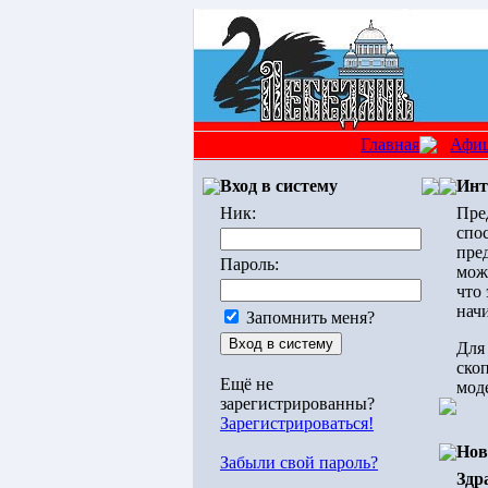
Главная
Афи
Вход в систему
Инт
Ник:
Пре
спо
пре
Пароль:
мож
что
нач
Запомнить меня?
Для
ско
Ещё не
мод
зарегистрированны?
Зарегистрироваться!
Нов
Забыли свой пароль?
Здр