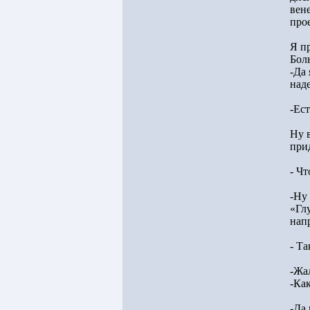
вен
про
Я п
Бол
-Да
наде
-Ес
Ну 
при
- Чт
-Ну
«Гл
нап
- Та
-Жал
-Ка
-Да