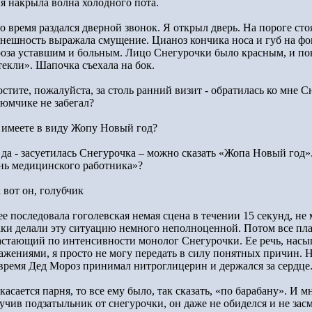
я накрыла волна холодного пота.
то время раздался дверной звонок. Я открыл дверь. На пороге ст
внешность выражала смущение. Цианоз кончика носа и губ на фо
оза уставшим и больным. Лицо Снегурочки было красным, и по
текли». Шапочка съехала на бок.
стите, пожалуйста, за столь ранний визит - обратилась ко мне С
тюмчике не забегал?
 имеете в виду Жопу Новый год?
, да - засуетилась Снегурочка – можно сказать «Жопа Новый год»
нь медицинского работника»?
 вот он, голубчик
ее последовала гоголевская немая сцена в течении 15 секунд, не
аки делали эту ситуацию немного неполноценной. Потом все пла
астающий по интенсивности монолог Снегурочки. Ее речь, нас
ажениями, я просто не могу передать в силу понятных причин. Но
 время Дед Мороз принимал нитроглицерин и держался за сердце
касается парня, то все ему было, так сказать, «по барабану». И 
учив подзатыльник от снегурочки, он даже не обиделся и не засм