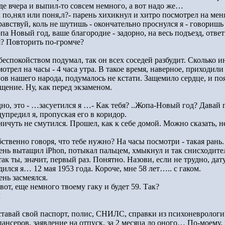
де вчера и выпил-то совсем немного, а вот надо же…
 по,нял или поня,л?- парень хихикнул и хитро посмотрел на меня.
равствуй, коль не шутишь - окончательно проснулся я - говоришь 
па Новый год, ваше благородие - задорно, на весь подъезд, ответ
я? Повторить по-громче?
беспокойством подумал, так он всех соседей разбудит. Сколько 
мотрел на часы - 4 часа утра. В такое время, наверное, приходи
гов нашего народа, подумалось не кстати. Защемило сердце, и по
щение. Ну, как перед экзаменом.
но, это - …засуетился я …- Как тебя? ..Жопа-Новый год? Давай п
упредил я, пропуская его в коридор.
ничуть не смутился. Прошел, как к себе домой. Можно сказать, 
ственно говоря, что тебе нужно? На часы посмотри - такая рань.
ень вытащил iPhon, потыкал пальцем, хмыкнул и так снисходите
так ты, значит, первый раз. Понятно. Назови, если не трудно, дат
дился я… 12 мая 1953 года. Короче, мне 58 лет….. с гаком.
ень засмеялся.
вот, еще немного твоему гаку и будет 59. Так?
к
ставай свой паспорт, полис, СНИЛС, справки из психоневрологи
пансеров, заявление на отпуск, за 2 месяца до оного… По-моему,