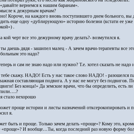
 «давайте вернемся к нашим баранам».
смысле к дежурным врачам?
чно! Короче, на каждого вновь поступившего днем больного, вы 
одить еще одну «дублирующую» историю болезни (кстати ее уже
кой») .
а кой черт все это дежурному врачу делать?- возмутился я.
 ты даешь дядя - зашипел малец - А зачем врачи-терапевты все э
 больным это надо?
теперь и сам не знаю надо или нужно? Т.е. хотел сказать не надо
 тебе скажу. НАДО! Есть у нас такое слово НАДО! - разошелся п
 важная составляющая подвига. А у нас не могут без подвигов. 
виги! Без конца!» Да земские врачи, что бы определить, есть ли
 пили….?
я стало нехорошо
может проще истории и листы назначений отксерокопировать и по
сил я.
жет быть и проще. Только зачем делать «проще»? Кому это, кро
е «проще»? И вообще…Ты, когда последний раз новую форму бол