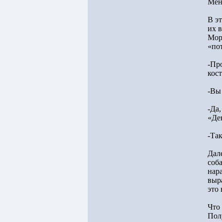
Мен
В э
их 
Мор
«по
-Про
кос
-Вы
-Да
«Де
-Так
Дал
соб
нар
выр
это
Что 
Пол