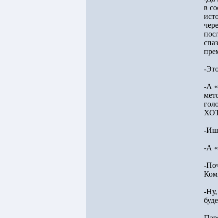
в с
ист
чер
посл
спа
пре
-Эт
-А «
мет
гол
ХОТ
-Ишь
-А 
-По
Ком
-Ну,
буде
Пар