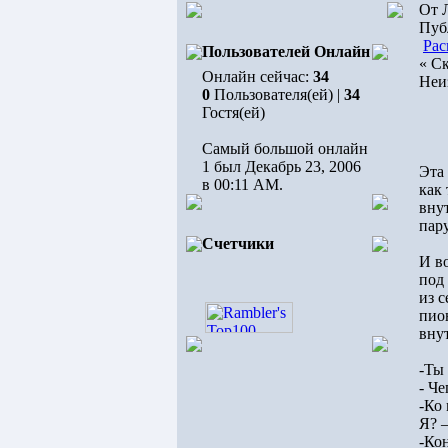
От 
Пуб
Рас
Пользователей Онлайн
« Ск
Онлайн сейчас:
34
Неи
0
Пользователя(ей) |
34
Гостя(ей)
Самый большой онлайн
1 был Декабрь 23, 2006
Эта
в 00:11 AM.
как 
вну
пар
Счетчики
И в
под 
из 
пио
вну
-Ты 
- Че
-Ко
Я? 
-Кон