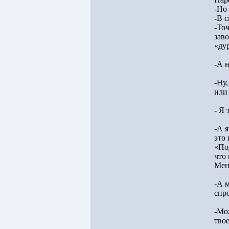
-Но
-В 
-То
зав
«дур
-А н
-Ну,
или
- Я 
-А я
это
«Под
что
Мен
-А 
спро
-Мо
тво