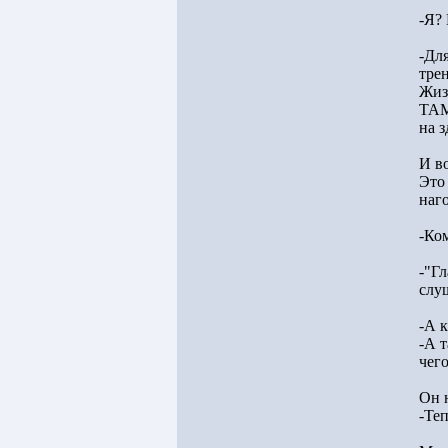
-Я? 
-Дл
тре
Жиз
ТАМ
на з
И во
Это 
наг
-Ко
-"Гл
слуш
-А к
-А т
чег
Он 
-Те