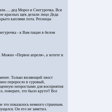
ояли…. дед Мороз и Снегурочка. Вся
не красных щек делали лицо Деда
крыто каплями пота. Ресницы
негурочка - к Вам пацан в белом
. Можно «Первое апреля», а хотите и
 менее. Только виляющий хвост
вно переросло в суровый,
ыщенную непростыми для восприятия
, поверьте, это было круто!! Все
.
мне это показалось немного странным.
ущался. Он его не заметил.