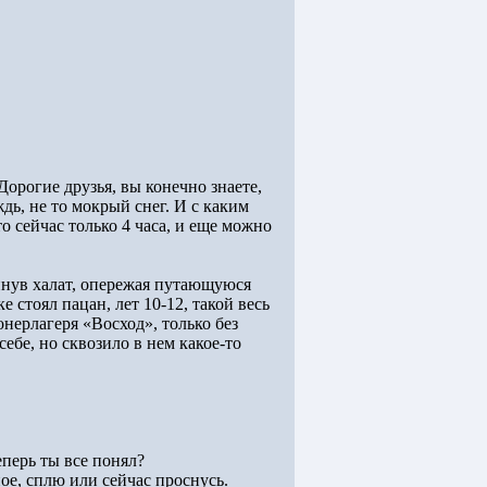
орогие друзья, вы конечно знаете,
ждь, не то мокрый снег. И с каким
 сейчас только 4 часа, и еще можно
инув халат, опережая путающуюся
е стоял пацан, лет 10-12, такой весь
нерлагеря «Восход», только без
ебе, но сквозило в нем какое-то
еперь ты все понял?
ное, сплю или сейчас проснусь.