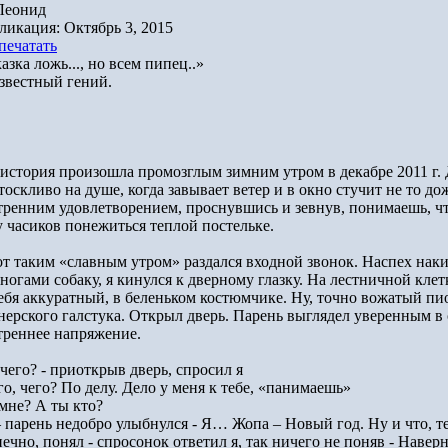
Леонид
ликация: Октябрь 3, 2015
печатать
азка ложь..., но всем пипец..»
звестный гений.
 история произошла промозглым зимним утром в декабре 2011 г. Д
тоскливо на душе, когда завывает ветер и в окно стучит не то до
тренним удовлетворением, проснувшись и зевнув, понимаешь, что
у часиков понежиться теплой постельке.
от таким «славным утром» раздался входной звонок. Наспех нак
ногами собаку, я кинулся к дверному глазку. На лестничной клетк
себя аккуратный, в беленьком костюмчике. Ну, точно вожатый пио
нерского галстука. Открыл дверь. Парень выглядел уверенным в с
треннее напряжение.
чего? - приоткрыв дверь, спросил я
го, чего? По делу. Дело у меня к тебе, «панимаешь»
 мне? А ты кто?
– парень недобро улыбнулся - Я… Жопа – Новый год. Ну и что, т
ечно, понял - спросонок ответил я, так ничего не поняв - Навер