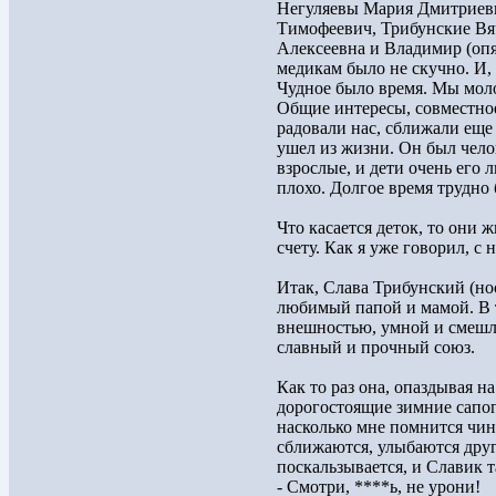
Негуляевы Мария Дмитриевн
Тимофеевич, Трибунские Вя
Алексеевна и Владимир (опя
медикам было не скучно. И,
Чудное было время. Мы мол
Общие интересы, совместное
радовали нас, сближали еще
ушел из жизни. Он был чело
взрослые, и дети очень его 
плохо. Долгое время трудно
Что касается деток, то они 
счету. Как я уже говорил, с
Итак, Слава Трибунский (но
любимый папой и мамой. В 
внешностью, умной и смешли
славный и прочный союз.
Как то раз она, опаздывая н
дорогостоящие зимние сапоги
насколько мне помнится чин
сближаются, улыбаются друг
поскальзывается, и Славик т
- Смотри, ****ь, не урони!