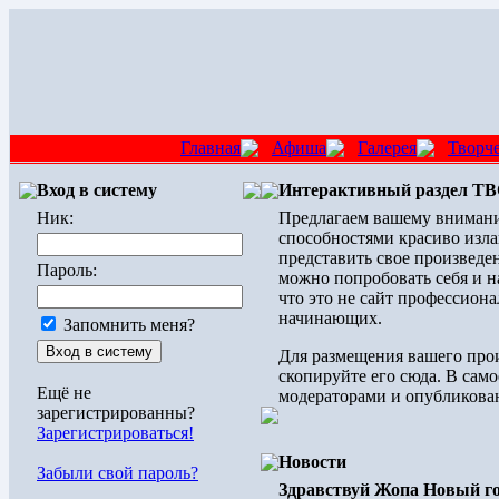
Главная
Афиша
Галерея
Творч
Вход в систему
Интерактивный раздел 
Ник:
Предлагаем вашему внимани
способностями красиво изла
представить свое произведен
Пароль:
можно попробовать себя и н
что это не сайт профессиона
начинающих.
Запомнить меня?
Для размещения вашего прои
скопируйте его сюда. В само
Ещё не
модераторами и опубликован
зарегистрированны?
Зарегистрироваться!
Новости
Забыли свой пароль?
Здравствуй Жопа Новый го