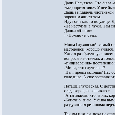
Даша Негуляева. Это была «
«меропритятиях». У нее был 
Даша выглядела чистенькой
хорошим аппетитом.
Идут они как-то по улице. Д
-Не наступай в лужи. Там с
Дашка «басом»:
- «Помаю» и съем.
Миша Глуховский -самый ст
мастеровой, хорошо учился,
Как-то раз будучи учеником
вопросы не отвечал, а тольк
«пищеварения» постепенно 
-Миша, что случилось?
-Пап, представляешь? Нас о
голодные. А еще заставляю
Наташа Глуховская. С детств
стада коров, спрашиваю ее:
-А ты знаешь, кто из них кор
-Конечно, знаю. У быка вымя
раздувшаяся резиновая перча
Так мы и жили, пока не ста