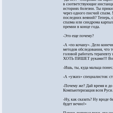
в соответствующие инстанци
историях болезни. Ты прики
через одного писчий спазм. 
последних веяний? Теперь, с 
спазма или синдрома карпал
премии в конце года.
-Это еще почему?
-А «по кочану». Дело конечно
методов обследования, что 
головой работать терапевту
ХОТЬ ПИШЕТ руками!!! Вот и
-Ишь, ты, куда мальца понес
-А «узких» специалистов: ст
-Почему же? Дай время и до
Компьютеризация всея Рус
-Ну, как сказать? Ну вроде б
будет вечно!»
Парень потирал руки, его не