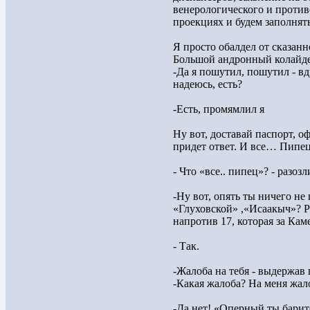
венерологического и против
проекциях и будем заполня
Я просто обалдел от сказанн
Большой андронный колайде
-Да я пошутил, пошутил - в
надеюсь, есть?
-Есть, промямлил я
Ну вот, доставай паспорт, о
придет ответ. И все… Пипец
- Что «все.. пипец»? - разоз
-Ну вот, опять ты ничего не
«Глуховской» ,«Исаакыч»? Р
напротив 17, которая за Ка
- Так.
-Жалоба на тебя - выдержав 
-Какая жалоба? На меня жало
-Да нет! «Оперный ты барит