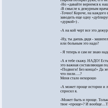
-Но «давайте вернемся к на
-В смысле к дежурным врач
-Точно! Короче, на каждого
заводить еще одну «дублиру
«дуркой») .
-А на кой черт все это дежур
-Ну, ты даешь дядя - зашипе
или больным это надо?
- Я теперь и сам не знаю над
-А я тебе скажу. НАДО! Есть
это важная составляющая по
«Подвиги! Без конца!» Да зе
что пили….?
Меня стало нехорошо
-А может проще истории и л
спросил я.
-Может быть и проще. Тольк
твое «проще»? И вообще…Ты