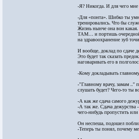
-Я? Никогда. И для чего мне
-Для «понта». Шибко ты умн
тренировались. Что бы служб
Жизнь нынче она вон какая.
ТАМ… и портишь очередной б
на здравоохранение зуб точит
И вообще, доклад по сдаче д
Это будет так сказать предок
наговаривать его в полголос
-Кому докладывать главному 
-"Главному врачу, замам .."
слушать будет? Чего-то ты во
-А как же сдача самого дежу
-А так же. Сдача дежурства 
чего-нибудь пропустить или
Он неспеша, подошел поближ
-Теперь ты понял, почему м