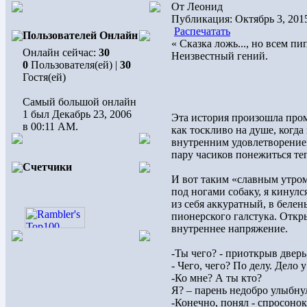
От Леонид
Публикация: Октябрь 3, 201
Распечатать
Пользователей Онлайн
« Сказка ложь..., но всем пи
Онлайн сейчас:
30
Неизвестный гений.
0
Пользователя(ей) |
30
Гостя(ей)
Самый большой онлайн
1 был Декабрь 23, 2006
Эта история произошла промо
в 00:11 AM.
как тоскливо на душе, когда 
внутренним удовлетворением
пару часиков понежиться те
Счетчики
И вот таким «славным утром
под ногами собаку, я кинулся
из себя аккуратный, в белен
пионерского галстука. Откры
внутреннее напряжение.
-Ты чего? - приоткрыв дверь
- Чего, чего? По делу. Дело 
-Ко мне? А ты кто?
Я? – парень недобро улыбну
-Конечно, понял - спросонок