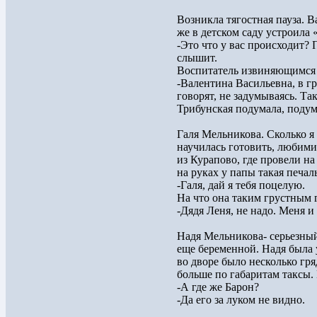
Возникла тягостная пауза. В
же в детском саду устроила 
-Это что у вас происходит? 
слышит.
Воспитатель извиняющимся 
-Валентина Васильевна, в г
говорят, не задумываясь. Так
Трибунская подумала, поду
Галя Мельникова. Сколько я
научилась готовить, любими
из Курапово, где провели на
на руках у папы такая печал
-Галя, дай я тебя поцелую.
На что она таким грустным 
-Дядя Леня, не надо. Меня и
Надя Мельникова- серьезны
еще беременной. Надя была
во дворе было несколько гря
больше по габаритам таксы.
-А где же Барон?
-Да его за луком не видно.