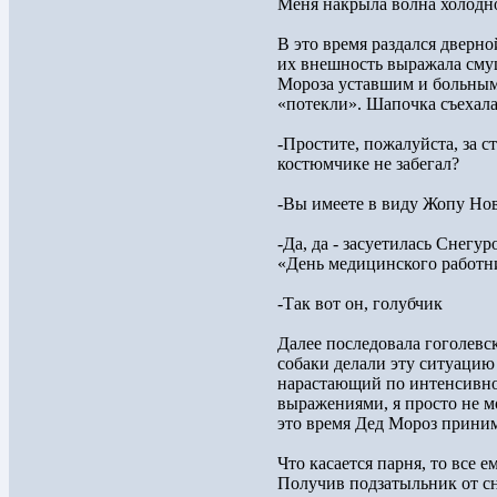
Меня накрыла волна холодно
В это время раздался дверно
их внешность выражала смущ
Мороза уставшим и больным
«потекли». Шапочка съехала
-Простите, пожалуйста, за с
костюмчике не забегал?
-Вы имеете в виду Жопу Но
-Да, да - засуетилась Снегу
«День медицинского работн
-Так вот он, голубчик
Далее последовала гоголевск
собаки делали эту ситуацию
нарастающий по интенсивно
выражениями, я просто не мо
это время Дед Мороз приним
Что касается парня, то все 
Получив подзатыльник от сне