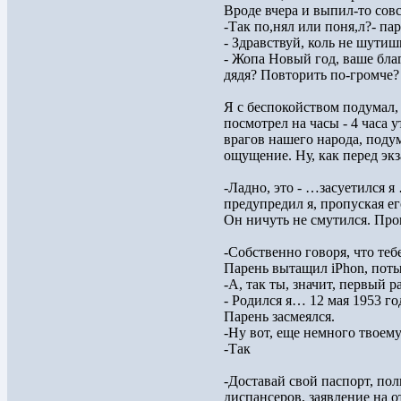
Вроде вчера и выпил-то сов
-Так по,нял или поня,л?- па
- Здравствуй, коль не шутиш
- Жопа Новый год, ваше благо
дядя? Повторить по-громче?
Я с беспокойством подумал, 
посмотрел на часы - 4 часа 
врагов нашего народа, подум
ощущение. Ну, как перед эк
-Ладно, это - …засуетился я
предупредил я, пропуская ег
Он ничуть не смутился. Про
-Собственно говоря, что теб
Парень вытащил iPhon, поты
-А, так ты, значит, первый р
- Родился я… 12 мая 1953 год
Парень засмеялся.
-Ну вот, еще немного твоему 
-Так
-Доставай свой паспорт, по
диспансеров, заявление на о