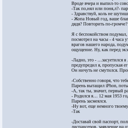
Вроде вчера и выпил-то сов
-Так по,нял или поня,л?- па
- Здравствуй, коль не шутиш
- Жопа Новый год, ваше благо
дядя? Повторить по-громче?
Я с беспокойством подумал, 
посмотрел на часы - 4 часа 
врагов нашего народа, подум
ощущение. Ну, как перед эк
-Ладно, это - …засуетился я
предупредил я, пропуская ег
Он ничуть не смутился. Про
-Собственно говоря, что теб
Парень вытащил iPhon, поты
-А, так ты, значит, первый р
- Родился я… 12 мая 1953 год
Парень засмеялся.
-Ну вот, еще немного твоему 
-Так
-Доставай свой паспорт, по
диспансеров, заявление на о