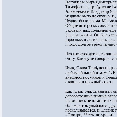
Негуляевы Мария Дмитриевн
Тимофеевич, Трибунские Вя
Алексеевна и Владимир (опя
медикам было не скучно. И,
Чудное было время. Мы мол
Общие интересы, совместное
радовали нас, сближали еще
ушел из жизни. Он был чело
взрослые, и дети очень его 
плохо. Долгое время трудно
Что касается деток, то они 
счету. Как я уже говорил, с
Итак, Слава Трибунский (но
любимый папой и мамой. В 
внешностью, умной и смешли
славный и прочный союз.
Как то раз она, опаздывая н
дорогостоящие зимние сапоги
насколько мне помнится чин
сближаются, улыбаются друг
поскальзывается, и Славик т
- Смотри, ****ь, не урони!