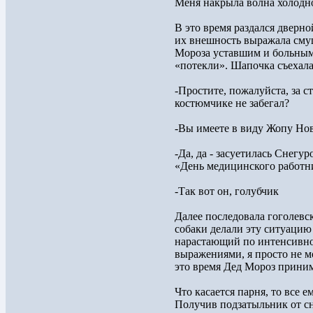
Меня накрыла волна холодно
В это время раздался дверно
их внешность выражала смущ
Мороза уставшим и больным
«потекли». Шапочка съехала
-Простите, пожалуйста, за с
костюмчике не забегал?
-Вы имеете в виду Жопу Но
-Да, да - засуетилась Снегу
«День медицинского работн
-Так вот он, голубчик
Далее последовала гоголевск
собаки делали эту ситуацию
нарастающий по интенсивно
выражениями, я просто не мо
это время Дед Мороз приним
Что касается парня, то все 
Получив подзатыльник от сне