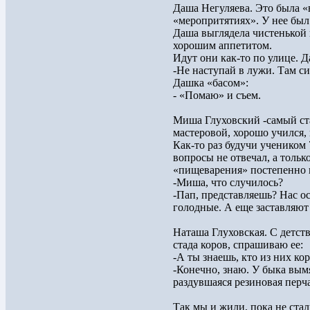
Даша Негуляева. Это была «
«меропритятиях». У нее был 
Даша выглядела чистенькой
хорошим аппетитом.
Идут они как-то по улице. Д
-Не наступай в лужи. Там с
Дашка «басом»:
- «Помаю» и съем.
Миша Глуховский -самый ст
мастеровой, хорошо учился,
Как-то раз будучи учеником
вопросы не отвечал, а тольк
«пищеварения» постепенно 
-Миша, что случилось?
-Пап, представляешь? Нас о
голодные. А еще заставляю
Наташа Глуховская. С детств
стада коров, спрашиваю ее:
-А ты знаешь, кто из них кор
-Конечно, знаю. У быка вымя
раздувшаяся резиновая перча
Так мы и жили, пока не ста