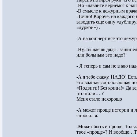
-Но «давайте вернемся к на
-В смысле к дежурным врач
-Точно! Короче, на каждого
заводить еще одну «дублиру
«дуркой») .
-А на кой черт все это дежур
-Ну, ты даешь дядя - зашипе
или больным это надо?
- Я теперь и сам не знаю над
-А я тебе скажу. НАДО! Есть
это важная составляющая по
«Подвиги! Без конца!» Да зе
что пили….?
Меня стало нехорошо
-А может проще истории и л
спросил я.
-Может быть и проще. Тольк
твое «проще»? И вообще…Ты