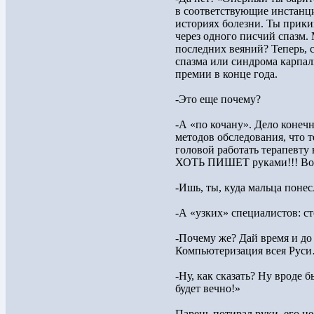
в соответствующие инстанци
историях болезни. Ты прики
через одного писчий спазм. 
последних веяний? Теперь, с 
спазма или синдрома карпал
премии в конце года.
-Это еще почему?
-А «по кочану». Дело конечно
методов обследования, что 
головой работать терапевту
ХОТЬ ПИШЕТ руками!!! Вот и
-Ишь, ты, куда мальца понес
-А «узких» специалистов: ст
-Почему же? Дай время и до
Компьютеризация всея Рус
-Ну, как сказать? Ну вроде б
будет вечно!»
Парень потирал руки, его не