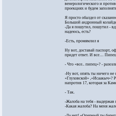
венерологического и против
проекциях и будем заполня
Я просто обалдел от сказанн
Большой андронный колайде
-Да я пошутил, пошутил - в
надеюсь, есть?
-Есть, промямлил я
Ну вот, доставай паспорт, о
придет ответ. И все… Пипец
- Что «все.. пипец»? - разоз
-Ну вот, опять ты ничего не
«Глуховской» ,«Исаакыч»? Р
напротив 17, которая за Ка
- Так.
-Жалоба на тебя - выдержав 
-Какая жалоба? На меня жало
-Да нет! «Оперный ты барит