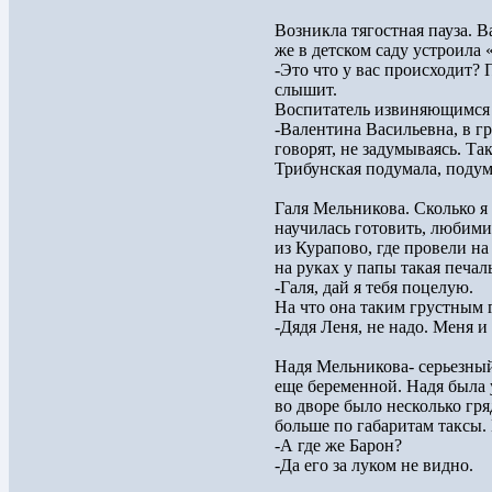
Возникла тягостная пауза. В
же в детском саду устроила 
-Это что у вас происходит? 
слышит.
Воспитатель извиняющимся 
-Валентина Васильевна, в г
говорят, не задумываясь. Так
Трибунская подумала, поду
Галя Мельникова. Сколько я
научилась готовить, любими
из Курапово, где провели на
на руках у папы такая печал
-Галя, дай я тебя поцелую.
На что она таким грустным 
-Дядя Леня, не надо. Меня и
Надя Мельникова- серьезны
еще беременной. Надя была
во дворе было несколько гря
больше по габаритам таксы.
-А где же Барон?
-Да его за луком не видно.