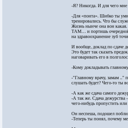
-Я? Никогда. И для чего мне
-Для «понта». Шибко ты умн
тренировались. Что бы служб
Жизнь нынче она вон какая.
ТАМ… и портишь очередной б
на здравоохранение зуб точит
И вообще, доклад по сдаче д
Это будет так сказать предок
наговаривать его в полголос
-Кому докладывать главному 
-"Главному врачу, замам .."
слушать будет? Чего-то ты во
-А как же сдача самого дежу
-А так же. Сдача дежурства 
чего-нибудь пропустить или
Он неспеша, подошел поближ
-Теперь ты понял, почему м