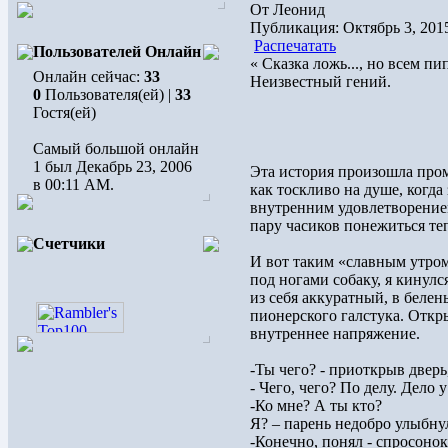
От Леонид
Публикация: Октябрь 3, 201
Распечатать
Пользователей Онлайн
« Сказка ложь..., но всем пи
Онлайн сейчас:
33
Неизвестный гений.
0
Пользователя(ей) |
33
Гостя(ей)
Самый большой онлайн
1 был Декабрь 23, 2006
Эта история произошла промо
в 00:11 AM.
как тоскливо на душе, когда 
внутренним удовлетворением
пару часиков понежиться те
Счетчики
И вот таким «славным утром
под ногами собаку, я кинулся
из себя аккуратный, в белен
пионерского галстука. Откры
внутреннее напряжение.
-Ты чего? - приоткрыв дверь
- Чего, чего? По делу. Дело 
-Ко мне? А ты кто?
Я? – парень недобро улыбну
-Конечно, понял - спросонок