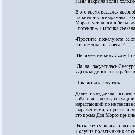
Меня накрыла волна холодно
В это время раздался дверно
их внешность выражала смущ
Мороза уставшим и больным
«потекли». Шапочка съехала
-Простите, пожалуйста, за с
костюмчике не забегал?
-Вы имеете в виду Жопу Но
-Да, да - засуетилась Снегу
«День медицинского работн
-Так вот он, голубчик
Далее последовала гоголевск
собаки делали эту ситуацию
нарастающий по интенсивно
выражениями, я просто не мо
это время Дед Мороз приним
Что касается парня, то все 
Получив подзатыльник от сне