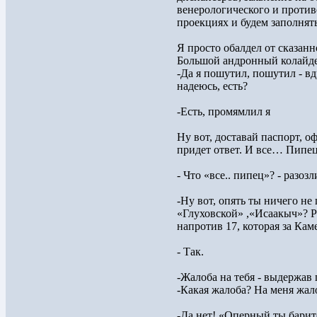
венерологического и против
проекциях и будем заполня
Я просто обалдел от сказанн
Большой андронный колайде
-Да я пошутил, пошутил - в
надеюсь, есть?
-Есть, промямлил я
Ну вот, доставай паспорт, о
придет ответ. И все… Пипец
- Что «все.. пипец»? - разоз
-Ну вот, опять ты ничего не
«Глуховской» ,«Исаакыч»? Р
напротив 17, которая за Ка
- Так.
-Жалоба на тебя - выдержав 
-Какая жалоба? На меня жало
-Да нет! «Оперный ты барит