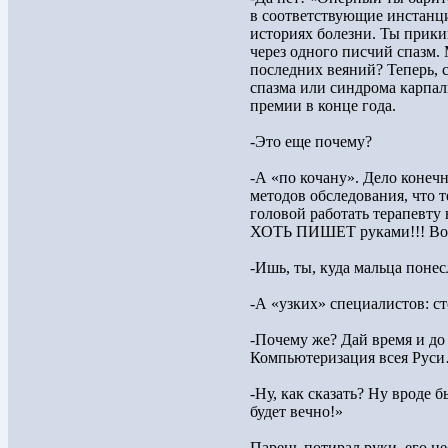
в соответствующие инстанци
историях болезни. Ты прики
через одного писчий спазм. 
последних веяний? Теперь, с 
спазма или синдрома карпал
премии в конце года.
-Это еще почему?
-А «по кочану». Дело конечно
методов обследования, что 
головой работать терапевту
ХОТЬ ПИШЕТ руками!!! Вот и
-Ишь, ты, куда мальца понес
-А «узких» специалистов: ст
-Почему же? Дай время и до
Компьютеризация всея Рус
-Ну, как сказать? Ну вроде б
будет вечно!»
Парень потирал руки, его не