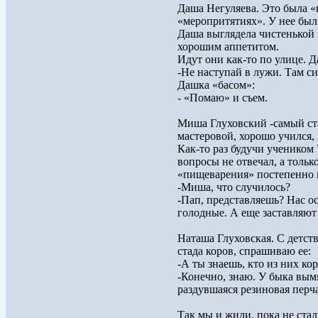
Даша Негуляева. Это была «
«меропритятиях». У нее был 
Даша выглядела чистенькой
хорошим аппетитом.
Идут они как-то по улице. Д
-Не наступай в лужи. Там с
Дашка «басом»:
- «Помаю» и съем.
Миша Глуховский -самый ст
мастеровой, хорошо учился,
Как-то раз будучи учеником
вопросы не отвечал, а тольк
«пищеварения» постепенно 
-Миша, что случилось?
-Пап, представляешь? Нас о
голодные. А еще заставляю
Наташа Глуховская. С детств
стада коров, спрашиваю ее:
-А ты знаешь, кто из них кор
-Конечно, знаю. У быка вымя
раздувшаяся резиновая перча
Так мы и жили, пока не ста