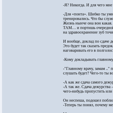
-Я? Никогда. И для чего мне
-Для «понта». Шибко ты умн
тренировались. Что бы служб
Жизнь нынче она вон какая.
ТАМ… и портишь очередной б
на здравоохранение зуб точит
И вообще, доклад по сдаче д
Это будет так сказать предок
наговаривать его в полголос
-Кому докладывать главному 
-"Главному врачу, замам .."
слушать будет? Чего-то ты во
-А как же сдача самого дежу
-А так же. Сдача дежурства 
чего-нибудь пропустить или
Он неспеша, подошел поближ
-Теперь ты понял, почему м