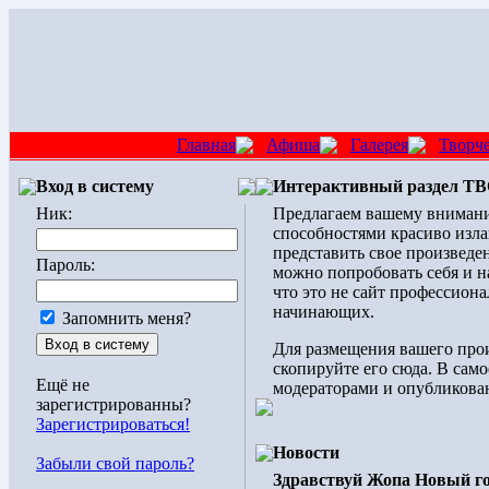
Главная
Афиша
Галерея
Творч
Вход в систему
Интерактивный раздел 
Ник:
Предлагаем вашему внимани
способностями красиво изла
представить свое произведен
Пароль:
можно попробовать себя и н
что это не сайт профессиона
начинающих.
Запомнить меня?
Для размещения вашего прои
скопируйте его сюда. В само
Ещё не
модераторами и опубликован
зарегистрированны?
Зарегистрироваться!
Новости
Забыли свой пароль?
Здравствуй Жопа Новый го