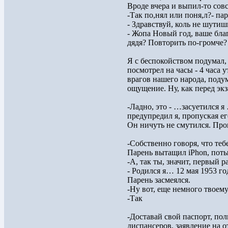
Вроде вчера и выпил-то сов
-Так по,нял или поня,л?- па
- Здравствуй, коль не шутиш
- Жопа Новый год, ваше благо
дядя? Повторить по-громче?
Я с беспокойством подумал, 
посмотрел на часы - 4 часа 
врагов нашего народа, подум
ощущение. Ну, как перед эк
-Ладно, это - …засуетился я
предупредил я, пропуская ег
Он ничуть не смутился. Про
-Собственно говоря, что теб
Парень вытащил iPhon, поты
-А, так ты, значит, первый р
- Родился я… 12 мая 1953 год
Парень засмеялся.
-Ну вот, еще немного твоему 
-Так
-Доставай свой паспорт, по
диспансеров, заявление на о