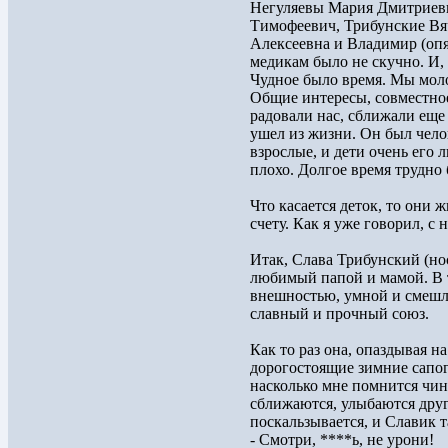
Негуляевы Мария Дмитриевн
Тимофеевич, Трибунские Вя
Алексеевна и Владимир (опя
медикам было не скучно. И,
Чудное было время. Мы мол
Общие интересы, совместное
радовали нас, сближали еще
ушел из жизни. Он был чело
взрослые, и дети очень его 
плохо. Долгое время трудно
Что касается деток, то они 
счету. Как я уже говорил, с
Итак, Слава Трибунский (но
любимый папой и мамой. В 
внешностью, умной и смешли
славный и прочный союз.
Как то раз она, опаздывая н
дорогостоящие зимние сапоги
насколько мне помнится чин
сближаются, улыбаются друг
поскальзывается, и Славик т
- Смотри, ****ь, не урони!