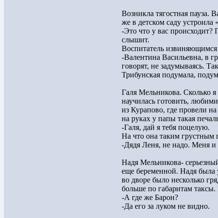
Возникла тягостная пауза. В
же в детском саду устроила 
-Это что у вас происходит? 
слышит.
Воспитатель извиняющимся 
-Валентина Васильевна, в г
говорят, не задумываясь. Так
Трибунская подумала, поду
Галя Мельникова. Сколько я
научилась готовить, любими
из Курапово, где провели на
на руках у папы такая печал
-Галя, дай я тебя поцелую.
На что она таким грустным 
-Дядя Леня, не надо. Меня и
Надя Мельникова- серьезны
еще беременной. Надя была
во дворе было несколько гря
больше по габаритам таксы.
-А где же Барон?
-Да его за луком не видно.