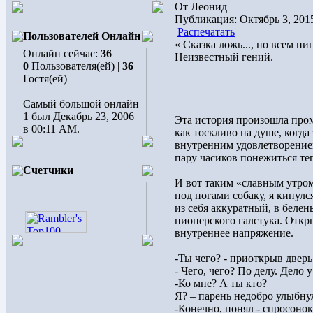
От Леонид
Публикация: Октябрь 3, 201
Распечатать
Пользователей Онлайн
« Сказка ложь..., но всем пи
Онлайн сейчас:
36
Неизвестный гений.
0
Пользователя(ей) |
36
Гостя(ей)
Самый большой онлайн
1 был Декабрь 23, 2006
Эта история произошла промо
в 00:11 AM.
как тоскливо на душе, когда 
внутренним удовлетворением
пару часиков понежиться те
Счетчики
И вот таким «славным утром
под ногами собаку, я кинулся
из себя аккуратный, в белен
пионерского галстука. Откры
внутреннее напряжение.
-Ты чего? - приоткрыв дверь
- Чего, чего? По делу. Дело 
-Ко мне? А ты кто?
Я? – парень недобро улыбну
-Конечно, понял - спросонок