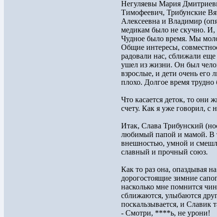
Негуляевы Мария Дмитриевн
Тимофеевич, Трибунские Вя
Алексеевна и Владимир (опя
медикам было не скучно. И,
Чудное было время. Мы мол
Общие интересы, совместное
радовали нас, сближали еще
ушел из жизни. Он был чело
взрослые, и дети очень его 
плохо. Долгое время трудно
Что касается деток, то они 
счету. Как я уже говорил, с
Итак, Слава Трибунский (но
любимый папой и мамой. В 
внешностью, умной и смешли
славный и прочный союз.
Как то раз она, опаздывая н
дорогостоящие зимние сапоги
насколько мне помнится чин
сближаются, улыбаются друг
поскальзывается, и Славик т
- Смотри, ****ь, не урони!