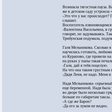
Возникла тягостная пауза. В
же в детском саду устроила 
-Это что у вас происходит? 
слышит.
Воспитатель извиняющимся 
-Валентина Васильевна, в г
говорят, не задумываясь. Так
Трибунская подумала, поду
Галя Мельникова. Сколько я
научилась готовить, любими
из Курапово, где провели на
на руках у папы такая печал
-Галя, дай я тебя поцелую.
На что она таким грустным 
-Дядя Леня, не надо. Меня и
Надя Мельникова- серьезны
еще беременной. Надя была
во дворе было несколько гря
больше по габаритам таксы.
-А где же Барон?
-Да его за луком не видно.