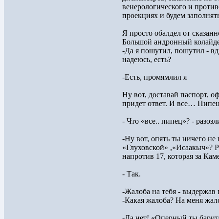
венерологического и против
проекциях и будем заполня
Я просто обалдел от сказанн
Большой андронный колайде
-Да я пошутил, пошутил - в
надеюсь, есть?
-Есть, промямлил я
Ну вот, доставай паспорт, о
придет ответ. И все… Пипец
- Что «все.. пипец»? - разоз
-Ну вот, опять ты ничего не
«Глуховской» ,«Исаакыч»? Р
напротив 17, которая за Ка
- Так.
-Жалоба на тебя - выдержав 
-Какая жалоба? На меня жало
-Да нет! «Оперный ты барит