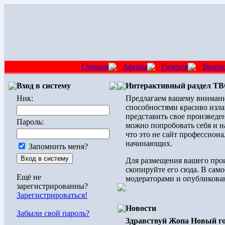
Главная
Афиша
Галерея
Творч
Вход в систему
Интерактивный раздел 
Ник:
Предлагаем вашему внимани
способностями красиво изла
представить свое произведен
Пароль:
можно попробовать себя и н
что это не сайт профессиона
начинающих.
Запомнить меня?
Для размещения вашего прои
скопируйте его сюда. В само
Ещё не
модераторами и опубликован
зарегистрированны?
Зарегистрироваться!
Новости
Забыли свой пароль?
Здравствуй Жопа Новый го