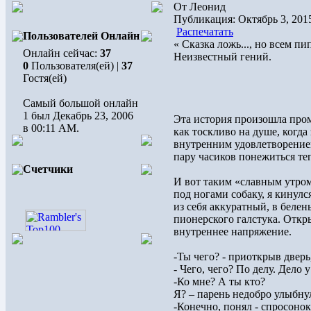
От Леонид
Публикация: Октябрь 3, 201
Распечатать
Пользователей Онлайн
« Сказка ложь..., но всем пи
Онлайн сейчас:
37
Неизвестный гений.
0
Пользователя(ей) |
37
Гостя(ей)
Самый большой онлайн
1 был Декабрь 23, 2006
Эта история произошла промо
в 00:11 AM.
как тоскливо на душе, когда 
внутренним удовлетворением
пару часиков понежиться те
Счетчики
И вот таким «славным утром
под ногами собаку, я кинулся
из себя аккуратный, в белен
пионерского галстука. Откры
внутреннее напряжение.
-Ты чего? - приоткрыв дверь
- Чего, чего? По делу. Дело 
-Ко мне? А ты кто?
Я? – парень недобро улыбну
-Конечно, понял - спросонок