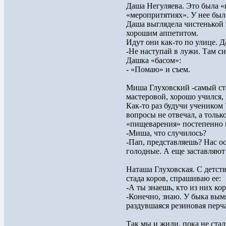
Даша Негуляева. Это была «
«меропритятиях». У нее был 
Даша выглядела чистенькой
хорошим аппетитом.
Идут они как-то по улице. Д
-Не наступай в лужи. Там с
Дашка «басом»:
- «Помаю» и съем.
Миша Глуховский -самый ст
мастеровой, хорошо учился,
Как-то раз будучи учеником
вопросы не отвечал, а тольк
«пищеварения» постепенно 
-Миша, что случилось?
-Пап, представляешь? Нас о
голодные. А еще заставляю
Наташа Глуховская. С детств
стада коров, спрашиваю ее:
-А ты знаешь, кто из них кор
-Конечно, знаю. У быка вымя
раздувшаяся резиновая перча
Так мы и жили, пока не ста