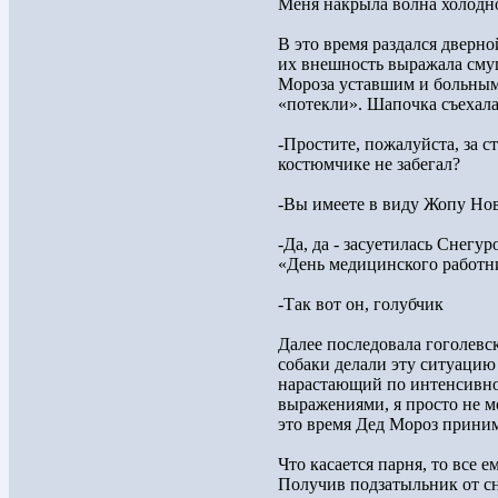
Меня накрыла волна холодно
В это время раздался дверно
их внешность выражала смущ
Мороза уставшим и больным
«потекли». Шапочка съехала
-Простите, пожалуйста, за с
костюмчике не забегал?
-Вы имеете в виду Жопу Но
-Да, да - засуетилась Снегу
«День медицинского работн
-Так вот он, голубчик
Далее последовала гоголевск
собаки делали эту ситуацию
нарастающий по интенсивно
выражениями, я просто не мо
это время Дед Мороз приним
Что касается парня, то все 
Получив подзатыльник от сне