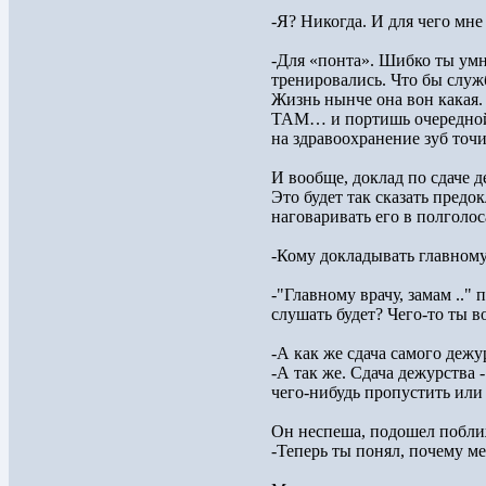
-Я? Никогда. И для чего мне
-Для «понта». Шибко ты умн
тренировались. Что бы служб
Жизнь нынче она вон какая.
ТАМ… и портишь очередной б
на здравоохранение зуб точит
И вообще, доклад по сдаче д
Это будет так сказать предок
наговаривать его в полголос
-Кому докладывать главному 
-"Главному врачу, замам .."
слушать будет? Чего-то ты во
-А как же сдача самого дежу
-А так же. Сдача дежурства 
чего-нибудь пропустить или
Он неспеша, подошел поближ
-Теперь ты понял, почему м