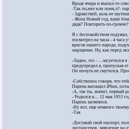
Вроде вчера и выпил-то сов
-Так по,нял или поня,л?- па
- Здравствуй, коль не шутиш
- Жопа Новый год, ваше благо
дядя? Повторить по-громче?
Я с беспокойством подумал, 
посмотрел на часы - 4 часа 
врагов нашего народа, подум
ощущение. Ну, как перед эк
-Ладно, это - …засуетился я
предупредил я, пропуская ег
Он ничуть не смутился. Про
-Собственно говоря, что теб
Парень вытащил iPhon, поты
-А, так ты, значит, первый р
- Родился я… 12 мая 1953 год
Парень засмеялся.
-Ну вот, еще немного твоему 
-Так
-Доставай свой паспорт, по
диспансеров, заявление на о