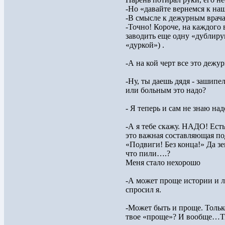
-Но «давайте вернемся к на
-В смысле к дежурным врач
-Точно! Короче, на каждого
заводить еще одну «дублиру
«дуркой») .
-А на кой черт все это дежур
-Ну, ты даешь дядя - зашипе
или больным это надо?
- Я теперь и сам не знаю над
-А я тебе скажу. НАДО! Есть
это важная составляющая по
«Подвиги! Без конца!» Да зе
что пили….?
Меня стало нехорошо
-А может проще истории и л
спросил я.
-Может быть и проще. Тольк
твое «проще»? И вообще…Ты