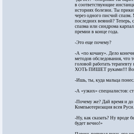
в соответствующие инстанци
историях болезни. Ты прики
через одного писчий спазм. 
последних веяний? Теперь, с 
спазма или синдрома карпал
премии в конце года.
-Это еще почему?
-А «по кочану». Дело конечно
методов обследования, что 
головой работать терапевту
ХОТЬ ПИШЕТ руками!!! Вот и
-Ишь, ты, куда мальца понес
-А «узких» специалистов: ст
-Почему же? Дай время и до
Компьютеризация всея Рус
-Ну, как сказать? Ну вроде б
будет вечно!»
Парень потирал руки, его не