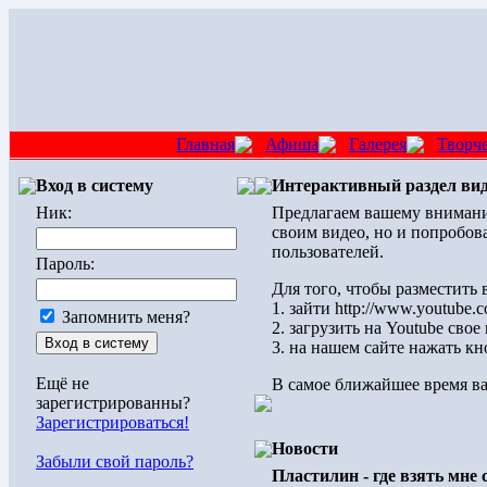
Главная
Афиша
Галерея
Творч
Вход в систему
Интерактивный раздел ви
Ник:
Предлагаем вашему внимани
своим видео, но и попробова
пользователей.
Пароль:
Для того, чтобы разместить
1. зайти http://www.youtube.
Запомнить меня?
2. загрузить на Youtube сво
3. на нашем сайте нажать кн
Ещё не
В самое ближайшее время ва
зарегистрированны?
Зарегистрироваться!
Новости
Забыли свой пароль?
Пластилин - где взять мне с