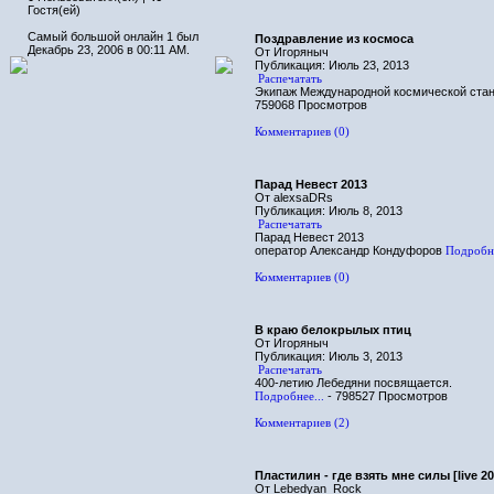
Гостя(ей)
Самый большой онлайн 1 был
Поздравление из космоса
Декабрь 23, 2006 в 00:11 AM.
От Игоряныч
Публикация: Июль 23, 2013
Распечатать
Экипаж Международной космической станц
759068 Просмотров
Комментариев (0)
Парад Невест 2013
От alexsaDRs
Публикация: Июль 8, 2013
Распечатать
Парад Невест 2013
оператор Александр Кондуфоров
Подробне
Комментариев (0)
В краю белокрылых птиц
От Игоряныч
Публикация: Июль 3, 2013
Распечатать
400-летию Лебедяни посвящается.
Подробнее...
- 798527 Просмотров
Комментариев (2)
Пластилин - где взять мне силы [live 20
От Lebedyan_Rock