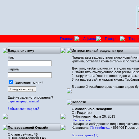
Главная
Афиша
Галерея
Творч
Вход в систему
Интерактивный раздел видео
Ник:
Предлагаем вашему вниманию новый интер
критика, оставляя комментарии к роликам
Для того, чтобы разместить видео на наш
Пароль:
1. зайти http://www.youtube.com (если не 
2. загрузить на Youtube свое видео и наж
3. на нашем сайте нажать кнопку "добави
Запомнить меня?
В самое ближайшее время ваше видео буд
Ещё не зарегистрированны?
Зарегистрироваться!
Новости
Забыли свой пароль?
С любовью о Лебедяни
От Редактор
Публикация: Июль 26, 2013
Распечатать
Шикарные лебедянские виды под аккомпа
Пользователей Онлайн
Крапивина.
Подробнее...
- 893406 Просмо
Онлайн сейчас:
46
Комментариев (1)
0
Пользователя(ей) |
46