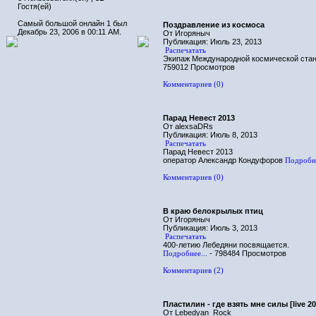
Гостя(ей)
Самый большой онлайн 1 был
Поздравление из космоса
Декабрь 23, 2006 в 00:11 AM.
От Игоряныч
Публикация: Июль 23, 2013
Распечатать
Экипаж Международной космической станц
759012 Просмотров
Комментариев (0)
Парад Невест 2013
От alexsaDRs
Публикация: Июль 8, 2013
Распечатать
Парад Невест 2013
оператор Александр Кондуфоров
Подробне
Комментариев (0)
В краю белокрылых птиц
От Игоряныч
Публикация: Июль 3, 2013
Распечатать
400-летию Лебедяни посвящается.
Подробнее...
- 798484 Просмотров
Комментариев (2)
Пластилин - где взять мне силы [live 20
От Lebedyan_Rock