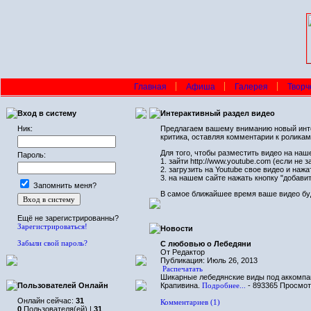
Главная
Афиша
Галерея
Творч
Вход в систему
Интерактивный раздел видео
Ник:
Предлагаем вашему вниманию новый интер
критика, оставляя комментарии к роликам
Для того, чтобы разместить видео на наш
Пароль:
1. зайти http://www.youtube.com (если не 
2. загрузить на Youtube свое видео и наж
3. на нашем сайте нажать кнопку "добави
Запомнить меня?
В самое ближайшее время ваше видео буд
Ещё не зарегистрированны?
Зарегистрироваться!
Новости
Забыли свой пароль?
С любовью о Лебедяни
От Редактор
Публикация: Июль 26, 2013
Распечатать
Шикарные лебедянские виды под аккомпа
Пользователей Онлайн
Крапивина.
Подробнее...
- 893365 Просмо
Онлайн сейчас:
31
Комментариев (1)
0
Пользователя(ей) |
31