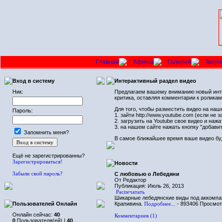
Главная
Афиша
Галерея
Творч
Вход в систему
Интерактивный раздел видео
Ник:
Предлагаем вашему вниманию новый интер
критика, оставляя комментарии к роликам
Для того, чтобы разместить видео на наш
Пароль:
1. зайти http://www.youtube.com (если не 
2. загрузить на Youtube свое видео и наж
3. на нашем сайте нажать кнопку "добави
Запомнить меня?
В самое ближайшее время ваше видео буд
Ещё не зарегистрированны?
Зарегистрироваться!
Новости
Забыли свой пароль?
С любовью о Лебедяни
От Редактор
Публикация: Июль 26, 2013
Распечатать
Шикарные лебедянские виды под аккомпа
Пользователей Онлайн
Крапивина.
Подробнее...
- 893406 Просмо
Онлайн сейчас:
40
Комментариев (1)
0
Пользователя(ей) |
40