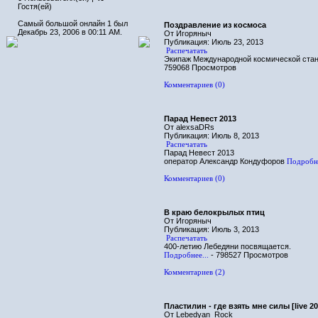
Гостя(ей)
Самый большой онлайн 1 был
Поздравление из космоса
Декабрь 23, 2006 в 00:11 AM.
От Игоряныч
Публикация: Июль 23, 2013
Распечатать
Экипаж Международной космической станц
759068 Просмотров
Комментариев (0)
Парад Невест 2013
От alexsaDRs
Публикация: Июль 8, 2013
Распечатать
Парад Невест 2013
оператор Александр Кондуфоров
Подробне
Комментариев (0)
В краю белокрылых птиц
От Игоряныч
Публикация: Июль 3, 2013
Распечатать
400-летию Лебедяни посвящается.
Подробнее...
- 798527 Просмотров
Комментариев (2)
Пластилин - где взять мне силы [live 20
От Lebedyan_Rock